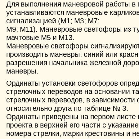
Для выполнения маневровой работы в 
устанавливаются маневровые карлико
сигнализацией (М1; М3; М7;
М9; М11). Маневровые светофоры из т
мачтовые М5 и М13.
Маневровые светофоры сигнализируют
производить маневры; синий или крас
разрешения начальника железной доро
маневры.
Ординаты установки светофоров опред
стрелочных переводов на основании та
стрелочных переводов, в зависимости 
относительно друга по таблице № 3.
Ординаты приведены на первом листе 
проекта в верхней его части с указани
номера стрелки, марки крестовины и 