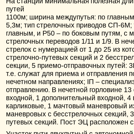
На станции минимальная полезная дли
путей
1100м; ширина междупутья: по главным 
5,3м; тип стрелочных приводов СП-6М; 
главным, и Р50 – по боковым путям, с 
стрелочных переводов 1/11 и 1/9. В не
стрелок с нумерацией от 1 до 25 из кот
стрелочно-путевых секций и 2 бесстр
секции, 5 приемо-отправочных путей: 3
т.е. служат для приема и отправления п
нечетном направлениях; IП – специализ
отправлению. В нечетной горловине 13
входной, 1 дополнительный входной, 4
карликовые, 1 мачтовый маневровый из 
маневровых с бесстрелочных секций, 3
путевых секций. Пост ЭЦ расположен с
Участок пути двухпутный с автономной