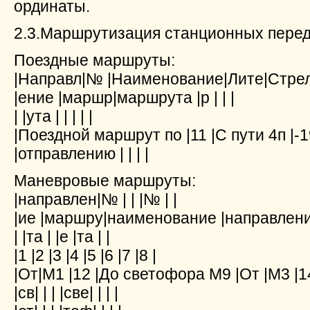
ординаты.
2.3.Маршрутизация станционных пере
Поездные маршруты:
|Направл|№ |Наименование|Лите|Стрелк
|ение |маршр|маршрута |р | | |
| |ута | | | | |
|Поездной маршрут по |11 |С пути 4п |-19;
|отправлению | | | |
Маневровые маршруты:
|направлен|№ | | |№ | |
|ие |маршру|наименование |направлен
| |та | |е |та | |
|1 |2 |3 |4 |5 |6 |7 |8 |
|От|М1 |12 |До светофора М9 |От |М3 |1
|св| | | |све| | | |