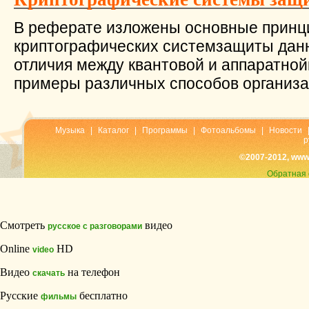
В реферате изложены основные принц
криптографических системзащиты дан
отличия между квантовой и аппаратно
примеры различных способов организац
Музыка
|
Каталог
|
Программы
|
Фотоальбомы
|
Новости
р
©2007-2012, www
Обратная 
Смотреть
видео
русское с разговорами
Online
HD
video
Видео
на телефон
скачать
Русские
бесплатно
фильмы