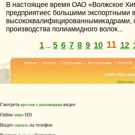
В настоящее время ОАО «Волжское Хи
предприятиес большими экспортными 
высококвалифицированнымикадрами, 
производства полиамидного волок...
11
1
5
6
7
8
9
10
12
...
Музыка
|
Каталог
|
Программы
|
Фотоальбомы
|
Новости
р
©2007-2012, www
Обратная 
Смотреть
видео
русское с разговорами
Online
HD
video
Видео
на телефон
скачать