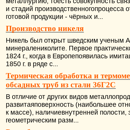
металлургию, тоесть совокупность свя
и стадий производственногопроцесса о
готовой продукции - чёрных и...
Производство никеля
Никель был открыт шведским ученым А. 
минералениколите. Первое практическ
1824 г., когда в Европепоявилась имита
1850 г. в ряде с...
Термическая обработка и термом
обсадных труб из стали 36Г2С
В отличие от других видов металлопро
развитаяповерхность (наибольшее от
к массе), наличиевнутренней полости,
геометрическим разм...