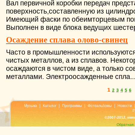
Вал первичной коробки передач предст
поверхность,составленную из цилиндр
Имеющий фаски по обеимторцевым по
Выполнен в виде блока ведущих шестер
Осаждение сплава олово-свинец
Часто в промышленности используются
чистых металлов, а из сплавов. Некот
осаждаются в чистом виде, а только со
металлами. Электроосажденные спла..
1
2
3
4
5
6
Музыка
|
Каталог
|
Программы
|
Фотоальбомы
|
Новости
р
©2007-2012, www
Обратная 