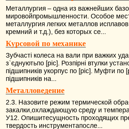
Металлургия – одна из важнейших базо
мировойпромышленности. Особое мест
металлургия легких металлов исплавов
кремний и т.д.), без которых се...
Курсовой по механике
Зубчасті колеса на вали при важких у
з`єднуютьпо [pic]. Розпірні втулки устан
підшипників укорпус по [pic]. Муфти по [pi
підшипників на...
Металловедение
2.3. Назовите режим термической обра
закалки,охлаждающую среду и температ
У12. Опишитесущность проходящих пр
твердость инструментапосле...