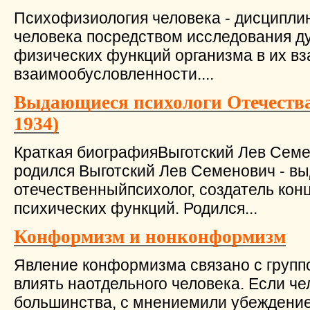
Психофизиология человека - дисципли
человека посредством исследования д
физических функций организма в их вз
взаимообусловленности....
Выдающиеся психологи Отечества.
1934)
Краткая биографияВыготский Лев Семен
родился Выготский Лев Семенович - 
отечественныйпсихолог, создатель кон
психических функций. Родился...
Конформизм и нонконформизм
Явление конформизма связано с группо
влиять наотдельного человека. Если ч
большинства, с мнениемили убеждение