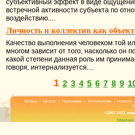
субъективный эффект в виде ощущений
встречной активности субъекта по от
воздействию....
Личность и коллектив как объек
Качество выполнения человеком той ил
многом зависит от того, насколько он 
какой степени данная роль им принима
говоря, интернализуется....
1
2
3
4
5
6
7
8
9
1
Музыка
|
Каталог
|
Программы
|
Фотоальбомы
|
Новости
р
©2007-2012, www
Обратная 