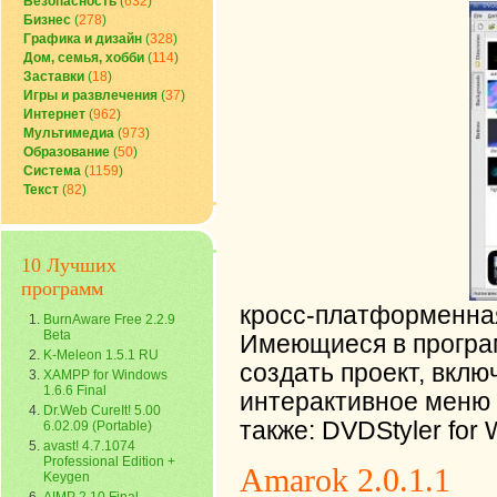
Безопасность
(
632
)
Бизнес
(
278
)
Графика и дизайн
(
328
)
Дом, семья, хобби
(
114
)
Заставки
(
18
)
Игры и развлечения
(
37
)
Интернет
(
962
)
Мультимедиа
(
973
)
Образование
(
50
)
Система
(
1159
)
Текст
(
82
)
10 Лучших
программ
кросс-платформенная
BurnAware Free 2.2.9
Beta
Имеющиеся в програ
K-Meleon 1.5.1 RU
создать проект, вклю
XAMPP for Windows
1.6.6 Final
интерактивное меню D
Dr.Web CureIt! 5.00
также: DVDStyler for
6.02.09 (Portable)
avast! 4.7.1074
Professional Edition +
Amarok 2.0.1.1
Keygen