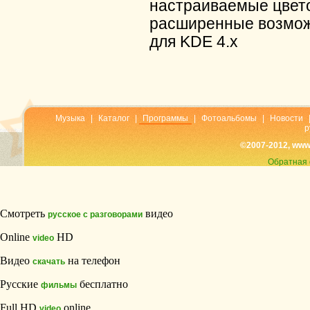
настраиваемые цвето
расширенные возможн
для KDE 4.x
Музыка
|
Каталог
|
Программы
|
Фотоальбомы
|
Новости
р
©2007-2012, www
Обратная 
Смотреть
видео
русское с разговорами
Online
HD
video
Видео
на телефон
скачать
Русские
бесплатно
фильмы
Full HD
online
video