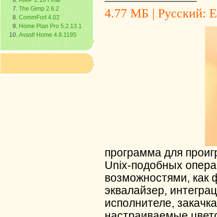
AIMP 2.10 Final
The Gimp 2.6.2
4.77 МБ | Русский: Е
CommFort 4.02
Home Plan Pro 5.2.13.1
Avast! Home 4.8.1195
программа для проиг
Unix-подобных опер
возможностями, как 
эквалайзер, интегра
исполнителе, закачк
настраиваемые цвето