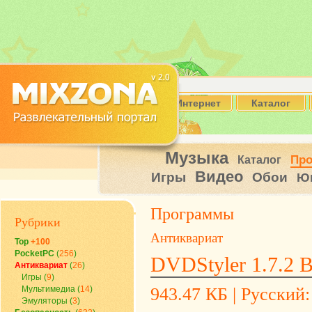
Интернет
Каталог
Музыка
Пр
Каталог
Видео
Игры
Обои
Ю
Программы
Рубрики
Антиквариат
Top
+100
PocketPC
(
256
)
DVDStyler 1.7.2 B
Антиквариат
(
26
)
Игры
(
9
)
Мультимедиа
(
14
)
943.47 КБ | Русский:
Эмуляторы
(
3
)