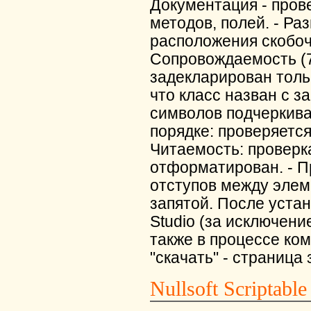
Документация - пров
методов, полей. - Ра
расположения скобоче
Сопровождаемость (7
задекларирован тольк
что класс назван с з
символов подчеркиван
порядке: проверяется
Читаемость: проверка
отформатирован. - П
отступов между элем
запятой. После устано
Studio (за исключени
также в процессе ко
"скачать" - страница 
Nullsoft Scriptable