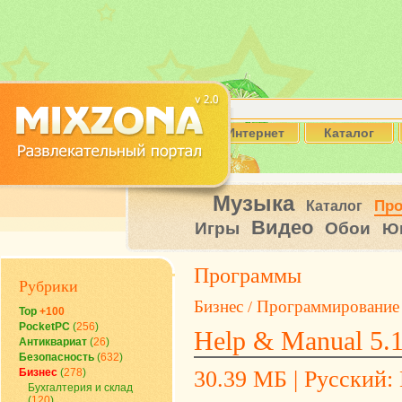
Интернет
Каталог
Музыка
Пр
Каталог
Видео
Игры
Обои
Ю
Программы
Рубрики
Бизнес
Программирование
/
Top
+100
PocketPC
(
256
)
Help & Manual 5.1
Антиквариат
(
26
)
Безопасность
(
632
)
Бизнес
(
278
)
30.39 МБ | Русский: 
Бухгалтерия и склад
(
120
)