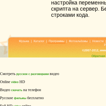
настройка переменны
скрипта на сервер. Б
строками кода.
Музыка
|
Каталог
|
Программы
|
Фотоальбомы
|
Новости
р
©2007-2012, www
Обратная 
Смотреть
видео
русское с разговорами
Online
HD
video
Видео
на телефон
скачать
Русские
бесплатно
фильмы
Full HD
online