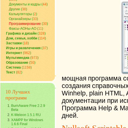
Документы и кадры
(
44
)
Другие
(
38
)
Калькуляторы
(
2
)
Органайзеры
(
33
)
Программирование
(
30
)
Факсы-АОНы-АО
(
11
)
Графика и дизайн
(
328
)
Дом, семья, хобби
(
114
)
Заставки
(
18
)
Игры и развлечения
(
37
)
Интернет
(
962
)
Мультимедиа
(
973
)
Образование
(
50
)
Система
(
1159
)
Текст
(
82
)
мощная программа с
создания справочных
10 Лучших
Winhelp, plain HTML, 
программ
документации при исп
BurnAware Free 2.2.9
Программа Help & Ma
Beta
дней.
K-Meleon 1.5.1 RU
XAMPP for Windows
1.6.6 Final