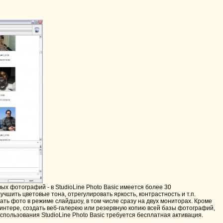
 фотографий - в StudioLine Photo Basic имеется более 30
шить цветовые тона, отрегулировать яркость, контрастность и т.п.
ть фото в режиме слайдшоу, в том числе сразу на двух мониторах. Кроме
принтере, создать веб-галерею или резервную копию всей базы фотографий,
пользования StudioLine Photo Basic требуется бесплатная активация.