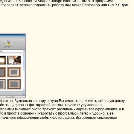
дна из особенностей Shape Collage состоит в том, что программа
 позволяет затем продолжить работу над ним в Photoshop или GIMP. С дом.
ектов. Буквально за пару секунд Вы сможете наложить стильную рамку,
аботки цифровых фотографий: автоматическое улучшение и
ограммы включает около трёхсот различных вариантов оформления, а в
и прост в освоении. Работать с программой легко и удобно, а её
сионального оформления любых фотографий. Встроенная справочная