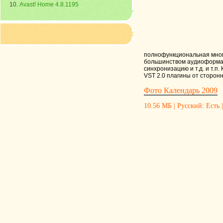
Avast! Home 4.8.1195
полнофункциональная много
большинством аудиоформат
синхронизацию и т.д. и т.п.
VST 2.0 плагины от сторон
Фото Календарь 2009
10.56 МБ | Русский: Есть |