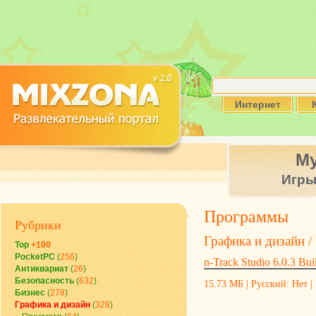
Интернет
М
Игр
Программы
Рубрики
Графика и дизайн
/
Top
+100
PocketPC
(
256
)
n-Track Studio 6.0.3 Bui
Антиквариат
(
26
)
Безопасность
(
632
)
15.73 МБ | Русский: Нет | 
Бизнес
(
278
)
Графика и дизайн
(
328
)