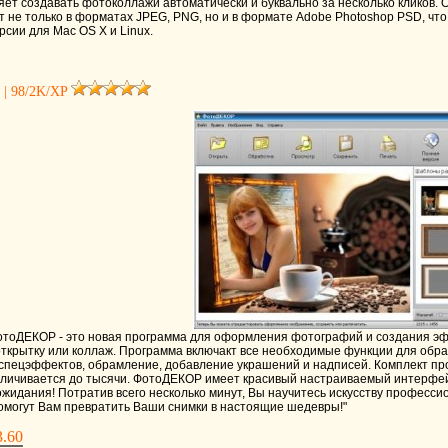
яет создавать фотоколлажи автоматически и буквально за несколько кликов. О
т не только в форматах JPEG, PNG, но и в формате Adobe Photoshop PSD, что
рсии для Mac OS X и Linux.
 | 98/2K/XP
тоДЕКОР - это новая программа для оформления фотографий и создания эфф
открытку или коллаж. Программа включакт все необходимые функции для обр
спецэффектов, обрамление, добавление украшений и надписей. Комплект пр
еличивается до тысячи. ФотоДЕКОР имеет красивый настраиваемый интерфейс 
ожидания! Потратив всего несколько минут, Вы научитесь искусству профес
 помогут Вам превратить Ваши снимки в настоящие шедевры!"
3.60