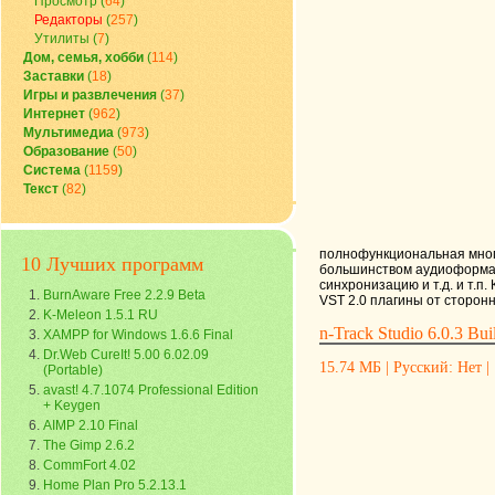
Просмотр
(
64
)
Редакторы
(
257
)
Утилиты
(
7
)
Дом, семья, хобби
(
114
)
Заставки
(
18
)
Игры и развлечения
(
37
)
Интернет
(
962
)
Мультимедиа
(
973
)
Образование
(
50
)
Система
(
1159
)
Текст
(
82
)
полнофункциональная много
10 Лучших программ
большинством аудиоформат
синхронизацию и т.д. и т.п.
BurnAware Free 2.2.9 Beta
VST 2.0 плагины от сторон
K-Meleon 1.5.1 RU
n-Track Studio 6.0.3 Bui
XAMPP for Windows 1.6.6 Final
Dr.Web CureIt! 5.00 6.02.09
15.74 МБ | Русский: Нет | 
(Portable)
avast! 4.7.1074 Professional Edition
+ Keygen
AIMP 2.10 Final
The Gimp 2.6.2
CommFort 4.02
Home Plan Pro 5.2.13.1