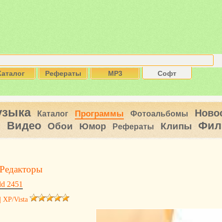
Каталог
Рефераты
MP3
Софт
узыка
Ново
Программы
Каталог
Фотоальбомы
Видео
Фил
ы
Обои
Клипы
Юмор
Рефераты
Редакторы
ld 2451
| XP/Vista