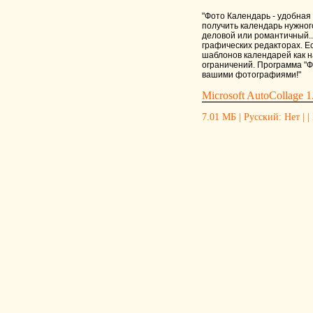
"Фото Календарь - удобная
получить календарь нужног
деловой или романтичный..
графических редакторах. Е
шаблонов календарей как н
ограничений. Программа "Ф
вашими фотографиями!"
Microsoft AutoCollage 1
7.01 МБ | Русский: Нет | |