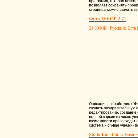
программа, которая позвол
позволяет сохранять проек
страницы можно скачать ве
ФотоДЕКОР 2.71
24.69 МБ | Русский: Есть |
Описание разработчика:"Фо
создать поздравительную 
редактирование, создание 
полной версии их число ув
возможности превосходят 
система и on-line учебник
StudioLine Photo Basic 