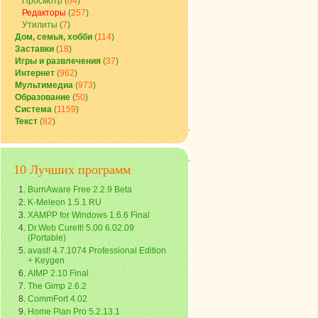
Просмотр
(
64
)
Редакторы
(
257
)
Утилиты
(
7
)
Дом, семья, хобби
(
114
)
Заставки
(
18
)
Игры и развлечения
(
37
)
Интернет
(
962
)
Мультимедиа
(
973
)
Образование
(
50
)
Система
(
1159
)
Текст
(
82
)
10 Лучших программ
BurnAware Free 2.2.9 Beta
K-Meleon 1.5.1 RU
XAMPP for Windows 1.6.6 Final
Dr.Web CureIt! 5.00 6.02.09
(Portable)
avast! 4.7.1074 Professional Edition
+ Keygen
AIMP 2.10 Final
The Gimp 2.6.2
CommFort 4.02
Home Plan Pro 5.2.13.1