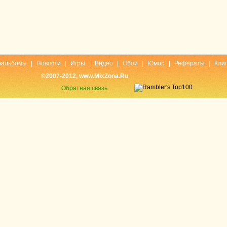
оальбомы
|
Новости
|
Игры
|
Видео
|
Обои
|
Юмор
|
Рефераты
|
Кли
©2007-2012, www.MixZona.Ru
Обратная связь