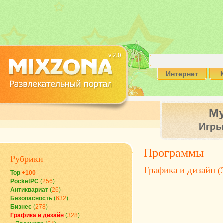
Интернет
М
Игр
Программы
Рубрики
Графика и дизайн
(
Top
+100
PocketPC
(
256
)
Антиквариат
(
26
)
Безопасность
(
632
)
Бизнес
(
278
)
Графика и дизайн
(
328
)