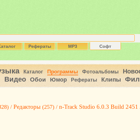
Каталог
Рефераты
MP3
Софт
узыка
Ново
Программы
Каталог
Фотоальбомы
Видео
Фил
ы
Обои
Клипы
Юмор
Рефераты
Редакторы
n-Track Studio 6.0.3 Build 2451
328) /
(257) /