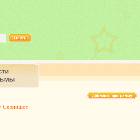
сти
ьмы
/ Скриншот