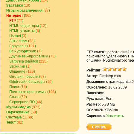
Дом, семья, хобби
(
114
)
Заставки
(
18
)
Игры и развлечения
(
37
)
Интернет
(
962
)
FTP
(
77
)
HTML-редакторы
(
12
)
HTML-утилиты
(
8
)
Usenet
(
3
)
Анти-спам
(
23
)
Браузеры
(
131
)
Веб ускорители
(
1
)
FTP-клиент, работающий в 
Другие веб-программы
(
73
)
поиском по удаленному FT
опциями. Русификатор: пер
Загрузка файлов
(
225
)
Звонилки
(
1
)
Рейтинг:
Общение
(
126
)
Автор:
Flashfxp.com
Он-лайн новости
(
58
)
Офф-лайн браузеры
(
10
)
Домашняя страница:
http:
Поиск
(
13
)
Обновлено:
13.02.2009
Почтовые программы
(
103
)
Лицензия:
Связь
(
52
)
Рус. язык:
Есть
Серверное ПО
(
46
)
Размер:
5.78 МБ
Мультимедиа
(
973
)
ОС:
98/2K/XP/Vista
Образование
(
50
)
Скриншот:
Увеличить
Система
(
1159
)
Текст
(
82
)