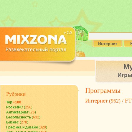
Интернет
М
Игр
Программы
Рубрики
Интернет
FT
(962) /
Top
+100
PocketPC
(
256
)
Антиквариат
(
26
)
Безопасность
(
632
)
Бизнес
(
278
)
Графика и дизайн
(
328
)