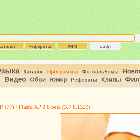
Каталог
Рефераты
MP3
Софт
узыка
Ново
Программы
Каталог
Фотоальбомы
Видео
Фил
ы
Обои
Клипы
Юмор
Рефераты
P
(77) / FlashFXP 3.8 beta (3.7.8.1329)