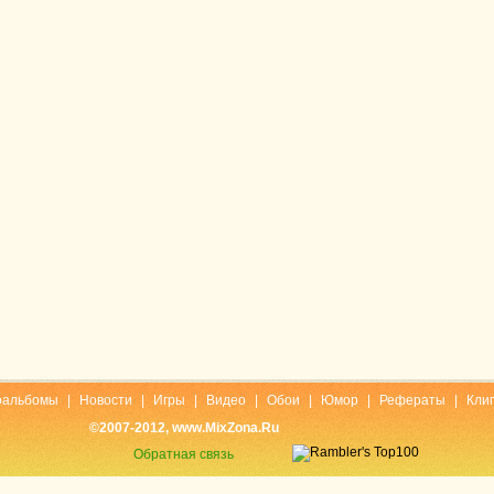
оальбомы
|
Новости
|
Игры
|
Видео
|
Обои
|
Юмор
|
Рефераты
|
Кли
©2007-2012, www.MixZona.Ru
Обратная связь