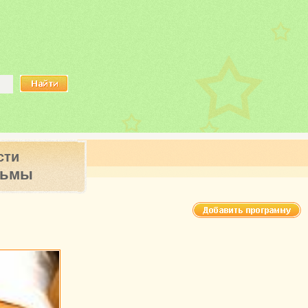
сти
ьмы