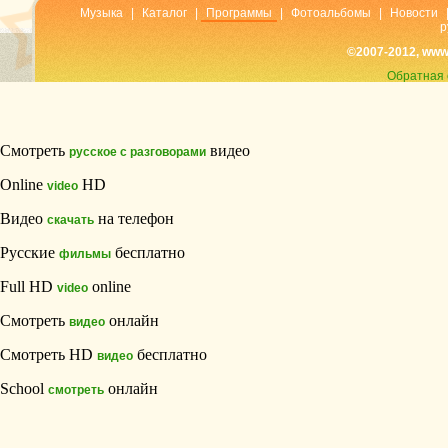
Музыка
|
Каталог
|
Программы
|
Фотоальбомы
|
Новости
р
©2007-2012, www
Обратная 
Смотреть
видео
русское с разговорами
Online
HD
video
Видео
на телефон
скачать
Русские
бесплатно
фильмы
Full HD
online
video
Смотреть
онлайн
видео
Смотреть HD
бесплатно
видео
School
онлайн
смотреть