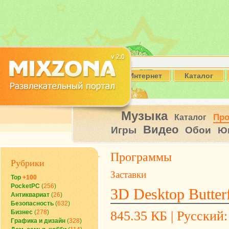
Интернет
Каталог
Музыка
Пр
Каталог
Видео
Игры
Обои
Ю
Программы
Рубрики
Заставки
Top
+100
PocketPC
(
256
)
3D Desktop Butterf
Антиквариат
(
26
)
Безопасность
(
632
)
Бизнес
(
278
)
845.35 КБ | Русский: 
Графика и дизайн
(
328
)