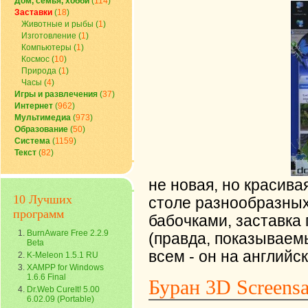
Дом, семья, хобби
(
114
)
Заставки
(
18
)
Животные и рыбы
(
1
)
Изготовление
(
1
)
Компьютеры
(
1
)
Космос
(
10
)
Природа
(
1
)
Часы
(
4
)
Игры и развлечения
(
37
)
Интернет
(
962
)
Мультимедиа
(
973
)
Образование
(
50
)
Система
(
1159
)
Текст
(
82
)
не новая, но красив
10 Лучших
столе разнообразны
программ
бабочками, заставка
BurnAware Free 2.2.9
(правда, показываем
Beta
всем - он на английс
K-Meleon 1.5.1 RU
XAMPP for Windows
1.6.6 Final
Буран 3D Screensa
Dr.Web CureIt! 5.00
6.02.09 (Portable)