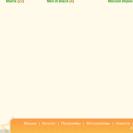
Matrix (
22
)
Men in Black (
4
)
Mission Imposs
Музыка
|
Каталог
|
Программы
|
Фотоальбомы
|
Новости
р