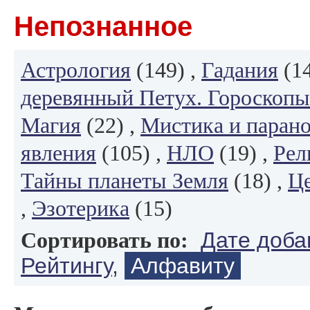
Непознанное
Астрология
(149) ,
Гадания
(14
деревянный Петух. Гороскопы
Магия
(22) ,
Мистика и паран
явления
(105) ,
НЛО
(19) ,
Рел
Тайны планеты Земля
(18) ,
Це
,
Эзотерика
(15)
Дате доба
Сортировать по:
Рейтингу
,
Алфавиту