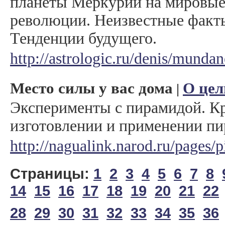
планеты Меркурий на мировые
революции. Неизвестные факт
Тенденции будущего.
http://astrologic.ru/denis/mund
Место силы у вас дома
О цел
|
Эксперименты с пирамидой. Кр
изготовлении и применении п
http://nagualink.narod.ru/pages/
Страницы:
1
2
3
4
5
6
7
8
14
15
16
17
18
19
20
21
22
28
29
30
31
32
33
34
35
36