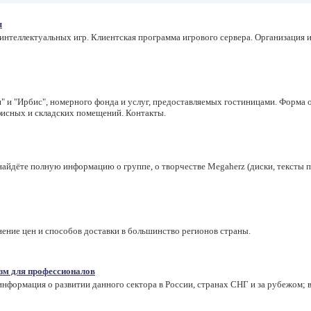
ы
нтеллектуальных игр. Клиентская программа игрового сервера. Организация и
я" и "Ирбис", номерного фонда и услуг, предоставляемых гостиницами. Форма
исных и складских помещений. Контакты.
найдёте полную информацию о группе, о творчестве Megaherz (диски, тексты пес
нение цен и способов доставки в большинство регионов страны.
зм для профессионалов
нформация о развитии данного сектора в России, странах СНГ и за рубежом; 