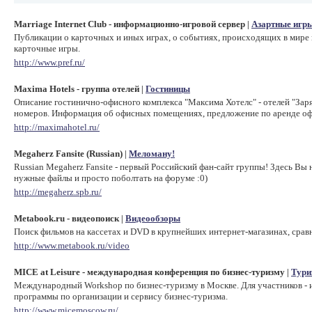
Marriage Internet Club - информационно-игровой сервер
Азартные игр
|
Публикации о карточных и иных играх, о событиях, происходящих в мире и
карточные игры.
http://www.pref.ru/
Maxima Hotels - группа отелей
Гостиницы
|
Описание гостинично-офисного комплекса "Максима Хотелс" - отелей "Зар
номеров. Информация об офисных помещениях, предложение по аренде оф
http://maximahotel.ru/
Megaherz Fansite (Russian)
Меломану!
|
Russian Megaherz Fansite - первый Российский фан-сайт группы! Здесь Вы 
нужные файлы и просто поболтать на форуме :0)
http://megaherz.spb.ru/
Metabook.ru - видеопоиск
Видеообзоры
|
Поиск фильмов на кассетах и DVD в крупнейших интернет-магазинах, срав
http://www.metabook.ru/video
MICE at Leisure - международная конференция по бизнес-туризму
Тури
|
Международный Workshop по бизнес-туризму в Москве. Для участников - и
программы по организации и сервису бизнес-туризма.
http://www.micemoscow.ru/