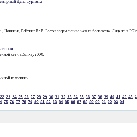
емирный День Туризма
и, Новинки, Рейтинг RnB. Бестселлеры можно качать бесплатно. Лицензия РО
ллекции
менной сети eDonkey2000.
ичной коллекции.
22
23
24
25
26
27
28
29
30
31
32
33
34
35
36
37
38
39
40
41
42
43
4
4
75
76
77
78
79
80
81
82
83
84
85
86
87
88
89
90
91
92
93
94