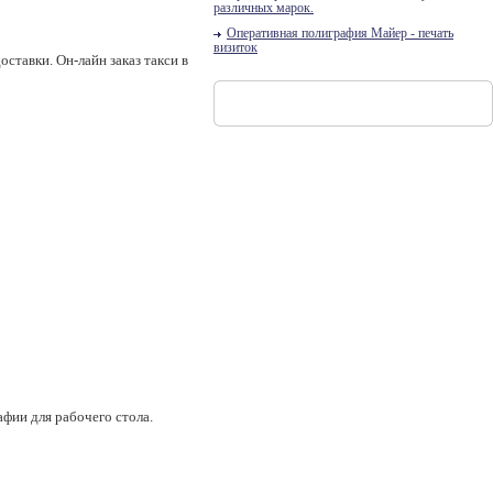
различных марок.
Оперативная полиграфия Майер - печать
визиток
ставки. Он-лайн заказ такси в
афии для рабочего стола.