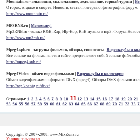
Mountain.ru - альпинизм, скалолазание, ледолазание, горный туризм
Вс
|
О горах, отдыхе и спорте. Новости, статьи, интервью, фотографии, форум.
http://www.mountain.ru/
MP3RNB.ru
Меломану!
|
Mp3RNB.ru - только R&B, Rap, Hip-Hop, RnB музыка в mp3. Форум, Новост
http://www.mp3rnb.ru/
Mpeg4.spb.ru - загрузка фильмов, обзоры, синопсисы
Видеоклубы и ко
|
Все ссылке на фильмы на этом сайте представляют собой ссылки файлооб
http://mpeg4.spb.ru/
Mpeg4Video - обмен видеофильмами
Видеоклубы и коллекции
|
Обмен видеофильмами в формате DivX (mpeg4). Обзоры DivX фильмов из л
http://top.koenig.ru/divx/
11
Страницы:
1
2
3
4
5
6
7
8
9
10
12
13
14
15
16
17
18
19
20
21
53
54
55
56
57
58
59
60
61
62
63
64
65
66
67
68
69
70
71
72
73
7
Copyright © 2007-2008, www.MixZona.ru
Условия пользования