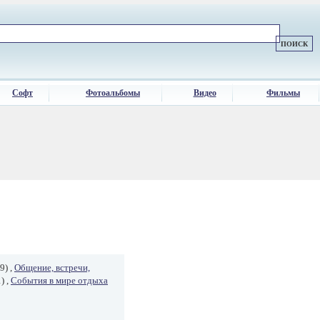
Софт
Фотоальбомы
Видео
Фильмы
9) ,
Общение, встречи,
) ,
События в мире отдыха