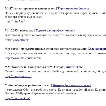
Mini7.ru - интернет-магазин путевок
Туристические фирмы
|
Поиск и подбор туров: пляжный отдых, экскурсионные туры, круизы. Скидка
аэропорт или на ж/д вокзал.
http://mini7.ru/
Mitt 2005 - выставка
Туризм для профессионалов
|
Выставка о туристическом бизнесе. Подготовка выставки, программа меро
http://www.mitt.ru/
Mm-cards - мультимедийные открытки и мультипликации
Художествен
|
Коллекция музыкальных открыток: любовь, природа, цветы, спорт, эротика,
http://www.mm-cards.com/ru
MMOGames.ru - материалы о MMO играх
Online игры
|
Статьи о самых популярных играх. Файлы дополнений, скриншоты, обои,
http://mmogames.ru/
Motto - обои для рабочего стола!
Фотографии знаменитостей
|
Фотогалерея. Обои для рабочего стола. Картинки на рабочий стол. Картинк
Desktop Wallpapers. Картинки на мобильный телефон.
http://motto.net.ua/