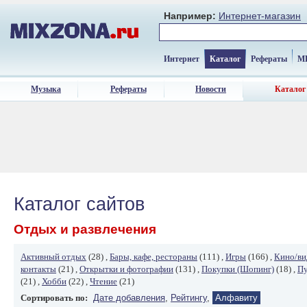
Например:
Интернет-магазин
Интернет
Каталог
Рефераты
M
Музыка
Рефераты
Новости
Каталог
Каталог сайтов
Отдых и развлечения
Активный отдых
(28) ,
Бары, кафе, рестораны
(111) ,
Игры
(166) ,
Кино/ви
контакты
(21) ,
Открытки и фотографии
(131) ,
Покупки (Шопинг)
(18) ,
Пу
(21) ,
Хобби
(22) ,
Чтение
(21)
Сортировать по:
Дате добавления
,
Рейтингу
,
Алфавиту