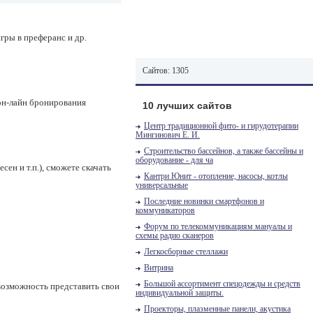
гры в преферанс и др.
Сайтов: 1305
 он-лайн бронирования
10 лучших сайтов
Центр традиционной фито- и гирудотерапии
Мингинович Е. И.
Строительство бассейнов, а также бассейны и
оборудование - для ча
ен и т.п.), сможете скачать
Кантри Юнит - отопление, насосы, котлы
универсальные
Последние новинки смартфонов и
коммуникаторов
Форум по телекоммуникациям мануалы и
схемы радио сканеров
Легкосборные стеллажи
Витрина
Большой ассортимент спецодежды и средств
возможность представить свои
индивидуальной защиты.
Проекторы, плазменные панели, акустика