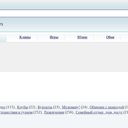
P3
Клипы
Игры
Юмор
Обои
део
(115) ,
Клубы
(22) ,
Курорты
(23) ,
Меломану!
(24) ,
Общение с природой
(1
тешествия и туризм
(252) ,
Развлечения
(256) ,
Семейный отдых, дом, досуг
(21