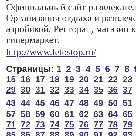
Официальный сайт развлекател
Организация отдыха и развлече
аэробикой. Ресторан, магазин 
гипермаркет.
http://www.letostop.ru/
Страницы:
1
2
3
4
5
6
7
8
15
16
17
18
19
20
21
22
23
29
30
31
32
33
34
35
36
37
43
44
45
46
47
48
49
50
51
57
58
59
60
61
62
63
64
65
71
72
73
74
75
76
77
78
79
85
86
87
88
89
90
91
92
93