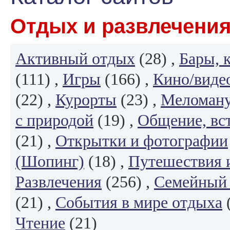
Отдых и развлечени
Активный отдых
(28) ,
Бары, 
(111) ,
Игры
(166) ,
Кино/виде
(22) ,
Курорты
(23) ,
Меломану
с природой
(19) ,
Общение, вст
(21) ,
Открытки и фотографии
(Шопинг)
(18) ,
Путешествия 
Развлечения
(256) ,
Семейный 
(21) ,
События в мире отдыха
(
Чтение
(21)