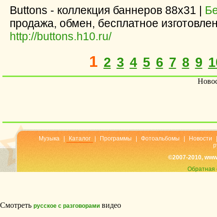
Buttons - коллекция баннеров 88х31 |
Б
продажа, обмен, бесплатное изготовле
http://buttons.h10.ru/
1
2
3
4
5
6
7
8
9
1
Новос
Музыка
|
Каталог
|
Программы
|
Фотоальбомы
|
Новости
р
©2007-2010, www
Обратная 
Смотреть
видео
русское с разговорами