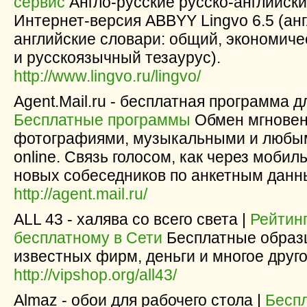
сервис
Англо-русские русско-английск
Интернет-версия ABBYY Lingvo 6.5 (анг
английские словари: общий, экономиче
и русскоязычный тезаурус).
http://www.lingvo.ru/lingvo/
Agent.Mail.ru - бесплатная программа 
Бесплатные программы
Обмен мгнове
фотографиями, музыкальными и любы
online. Связь голосом, как через мобил
новых собеседников по анкетным данны
http://agent.mail.ru/
ALL 43 - халява со всего света |
Рейтин
бесплатному в Сети
Бесплатные образ
известных фирм, деньги и многое друго
http://vipshop.org/all43/
Almaz - обои для рабочего стола |
Бесп