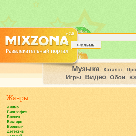
Фильмы
Музыка
Пр
Каталог
Видео
Игры
Обои
Ю
Жанры
Анимэ
Биография
Боевик
Вестерн
Военный
Детектив