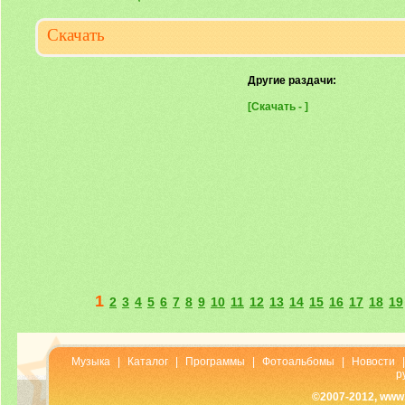
Скачать
Другие раздачи:
[Скачать - ]
1
2
3
4
5
6
7
8
9
10
11
12
13
14
15
16
17
18
19
Музыка
|
Каталог
|
Программы
|
Фотоальбомы
|
Новости
р
©2007-2012, www