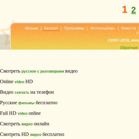
1
2
Музыка
|
Каталог
|
Программы
|
Фотоальбомы
|
Новости
р
©2007-2010, www
Обратная 
Смотреть
видео
русское с разговорами
Online
HD
video
Видео
на телефон
скачать
Русские
бесплатно
фильмы
Full HD
online
video
Смотреть
онлайн
видео
Смотреть HD
бесплатно
видео