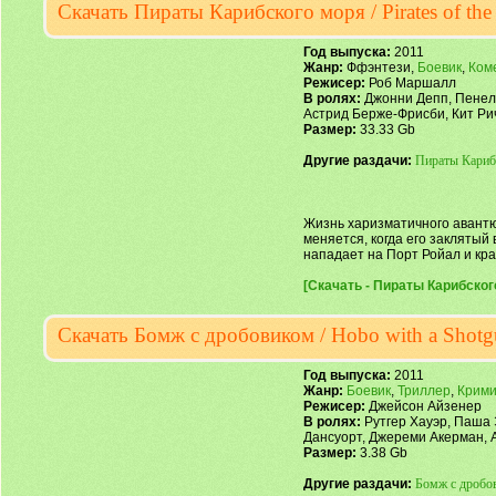
Скачать Пираты Карибского моря / Pirates of th
Год выпуска:
2011
Жанр:
Ффэнтези,
Боевик
,
Ком
Режисер:
Роб Маршалл
В ролях:
Джонни Депп, Пенел
Астрид Берже-Фрисби, Кит Ри
Размер:
33.33 Gb
Другие раздачи:
Пираты Карибск
Жизнь харизматичного авантю
меняется, когда его заклятый
нападает на Порт Ройал и кр
[Скачать - Пираты Карибского 
Скачать Бомж с дробовиком / Hobo with a Shot
Год выпуска:
2011
Жанр:
Боевик
,
Триллер
,
Крим
Режисер:
Джейсон Айзенер
В ролях:
Рутгер Хауэр, Паша 
Дансуорт, Джереми Акерман, 
Размер:
3.38 Gb
Другие раздачи:
Бомж с дробов