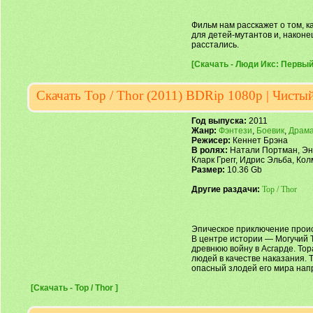
Фильм нам расскажет о том, 
для детей-мутантов и, наконе
расстались.
[Скачать - Люди Икс: Первый к
Скачать Тор / Thor (2011) BDRip 1080p | Чистый
Год выпуска:
2011
Жанр:
Фэнтези
,
Боевик
,
Драм
Режисер:
Кеннет Брэна
В ролях:
Натали Портман, Энт
Кларк Грегг, Идрис Эльба, Ко
Размер:
10.36 Gb
Другие раздачи:
Тор / Thor
Эпическое приключение проис
В центре истории — Могучий 
древнюю войну в Асгарде. То
людей в качестве наказания. Т
опасный злодей его мира нап
[Скачать - Тор / Thor ]