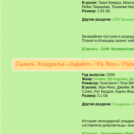
В ролях:
Такуя Кимура, Меиса
Рейко Такашима, Тошиюки Ни
Размер:
2.83 Gb
Другие раздачи:
2199: Космиче
Бескрайние пустыни и разру
Планета Искандер хранит не
[Скачать - 2199: Космическая
Скачать Эскадрилья «Лафайет» / Fly Boys / Fl
Год выпуска:
2006
Жанр:
Боевик
,
Мелодрама
,
Др
Режисер:
Тони Билл / Tony Bill
В ролях:
Жан Рено, Джеймс Фр
Сэлис, Рут Брэдли, Карен Фор
Размер:
3.1 Gb
Другие раздачи:
Эскадрилья «Л
История легендарной эскадри
составляли добровольцы- ино
[Скачать - Эскадрилья «Лафай