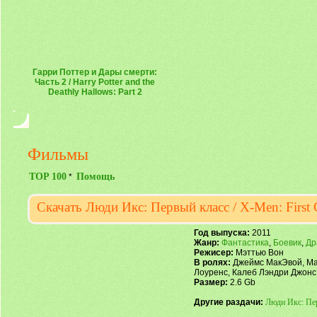
Гарри Поттер и Дары смерти:
Часть 2 / Harry Potter and the
Deathly Hallows: Part 2
Фильмы
TOP 100
Помощь
*
Скачать Люди Икс: Первый класс / X-Men: First 
Год выпуска:
2011
Жанр:
Фантастика
,
Боевик
,
Др
Режисер:
Мэттью Вон
В ролях:
Джеймс МакЭвой, Май
Лоуренс, Калеб Лэндри Джонс
Размер:
2.6 Gb
Другие раздачи:
Люди Икс: Пер