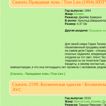
Скачать Правдивая ложь / True Lies (1994) HD
Год выпуска:
1994
Жанр:
Боевик
Режисер:
Джеймс Камерон
В ролях:
Арнольд Шварцнегер,
Размер:
4.37 Gb
Другие раздачи:
Правдивая лож
Для своей семьи Гарри Таскер
обыкновенный продавец компь
на самом деле Гарри - специ
опасных заданиях, владеющий
злодеев на тот свет. Агент Т
террористы не похитили Гарри
бандиты, к своему несчастью,
компьютерщик, и что она пятнадцать лет прожила с человеком, рядом
[Скачать - Правдивая ложь / True Lies ]
Скачать 2199: Космическая одиссея / Космически
AVC
Год выпуска:
2010
Жанр:
Фантастика
,
Боевик
,
Др
Режисер:
Такаши Ямазаки / Ta