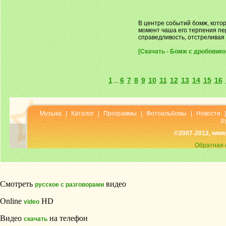
В центре событий бомж, кото
момент чаша его терпения пер
справедливость, отстреливая
[Скачать - Бомж с дробовиком
1
6
7
8
9
10
11
12
13
14
15
16
...
Музыка
|
Каталог
|
Программы
|
Фотоальбомы
|
Новости
р
©2007-2012, www
Обратная 
Смотреть
видео
русское с разговорами
Online
HD
video
Видео
на телефон
скачать