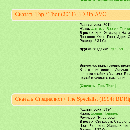
Скачать Тор / Thor (2011) BDRip-AVC
Год выпуска:
2011
Жанр:
Фэнтези
,
Боевик
,
Прик
В ролях:
Крис Хемсворт, Ната
Деннингс, Кларк Грегг, Идрис
Размер:
2.34 Gb
Другие раздачи:
Тор / Thor
Эпическое приключение проис
В центре истории — Могучий 
древнюю войну в Асгарде. То
людей в качестве наказания…
[Скачать - Тор / Thor ]
Скачать Специалист / The Specialist (1994) BDR
Год выпуска:
1994
Жанр:
Боевик
,
Триллер
Режисер:
Луис Льоса
В ролях:
Сильвестр Сталлоне,
Чейз Рэндольф, Жанна Белл,
Размер:
4.37 Gb