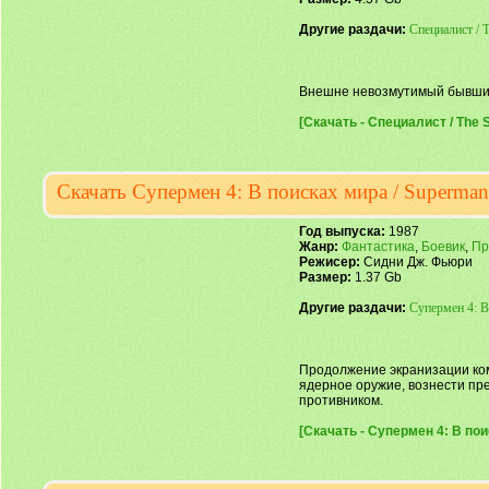
Другие раздачи:
Специалист / T
Внешне невозмутимый бывший
[Скачать - Специалист / The Sp
Скачать Супермен 4: В поисках мира / Superman 
Год выпуска:
1987
Жанр:
Фантастика
,
Боевик
,
Пр
Режисер:
Сидни Дж. Фьюри
Размер:
1.37 Gb
Другие раздачи:
Супермен 4: В 
Продолжение экранизации ком
ядерное оружие, вознести пре
противником.
[Скачать - Супермен 4: В поис