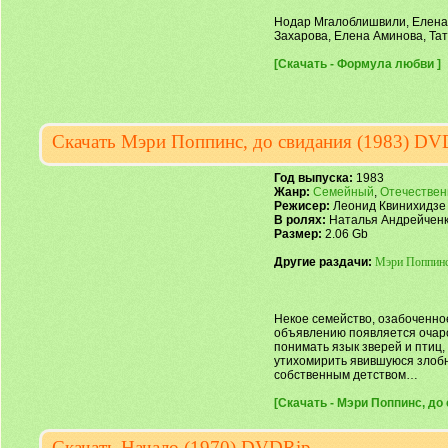
Нодар Мгалоблишвили, Елена
Захарова, Елена Аминова, Та
[Скачать - Формула любви ]
Скачать Мэри Поппинс, до свидания (1983) DV
Год выпуска:
1983
Жанр:
Семейный
,
Отечестве
Режисер:
Леонид Квинихидзе
В ролях:
Наталья Андрейченк
Размер:
2.06 Gb
Другие раздачи:
Мэри Поппинс
Некое семейство, озабоченное
объявлению появляется очаро
понимать язык зверей и птиц,
утихомирить явившуюся злобн
собственным детством…
[Скачать - Мэри Поппинс, до 
Скачать Начало (1970) DVDRip