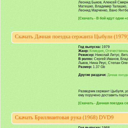
Леонид Быков, Алексей Смирн
Матешко, Владимир Талашко, 
Леонид Марченко, Вано Янтб
[Скачать - В бой идут одни «
Скачать Дачная поездка сержанта Цыбули (197
Год выпуска:
1979
Жанр:
Комедия
,
Отечественн
Режисер:
Николай Литус, Вит
В ролях:
Сергей Иванов, Вла
Львов, Нина Реус, Степан Ол
Размер:
1.37 Gb
Другие раздачи:
Дачная поезд
Разведчик сержант Цыбуля, у
ему поручено доставить парт
[Скачать - Дачная поездка с
Скачать Бриллиантовая рука (1968) DVD9
Год выпуска:
1968