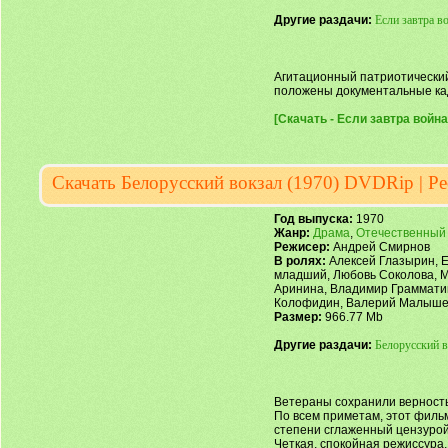
Другие раздачи:
Если завтра в
Агитационный патриотический
положены документальные кад
[Скачать - Если завтра война
Скачать Белорусский вокзал (1970) DVDRip | Ре
Год выпуска:
1970
Жанр:
Драма
,
Отечественный
Режисер:
Андрей Смирнов
В ролях:
Алексей Глазырин, Е
младший, Любовь Соколова, М
Аринина, Владимир Грамматик
Колофидин, Валерий Малышев
Размер:
966.77 Mb
Другие раздачи:
Белорусский в
Ветераны сохранили верность
По всем приметам, этот филь
степени сглаженный цензурой
Четкая, спокойная режиссура