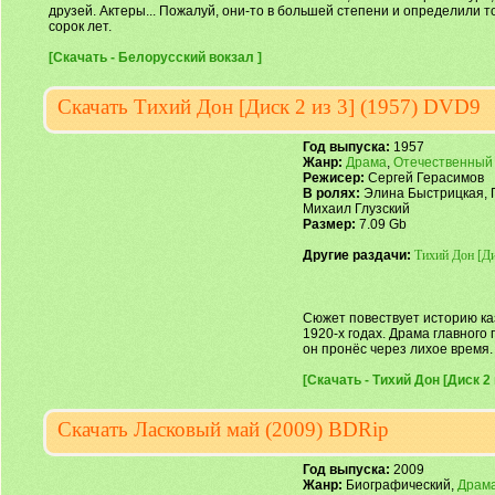
друзей. Актеры... Пожалуй, они-то в большей степени и определили 
сорок лет.
[Скачать - Белорусский вокзал ]
Скачать Тихий Дон [Диск 2 из 3] (1957) DVD9
Год выпуска:
1957
Жанр:
Драма
,
Отечественный
Режисер:
Сергей Герасимов
В ролях:
Элина Быстрицкая, П
Михаил Глузский
Размер:
7.09 Gb
Другие раздачи:
Тихий Дон [Ди
Сюжет повествует историю ка
1920-х годах. Драма главного
он пронёс через лихое время.
[Скачать - Тихий Дон [Диск 2 и
Скачать Ласковый май (2009) BDRip
Год выпуска:
2009
Жанр:
Биографический,
Драм