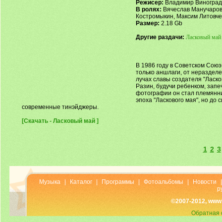
Режисер:
Владимир Виноград
В ролях:
Вячеслав Манучаров,
Костромыкин, Максим Литовче
Размер:
2.18 Gb
Другие раздачи:
Ласковый май
В 1986 году в Советском Союз
только аншлаги, от нераздел
лучах славы создателя "Ласко
Разин, будучи ребенком, запе
фотографии он стал племянни
эпоха "Ласкового мая", но до
современные тинэйджеры.
[Скачать - Ласковый май ]
1
2
3
Музыка
|
Каталог
|
Программы
|
Фотоальбомы
|
Новости
р
©2007-2012, www
Обратная 