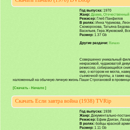
Год выпуска:
1970
Жанр:
Драма
,
Отечественный
Режисер:
Глеб Панфилов
В ролях:
Инна Чурикова, Леон
Скоморохова, Татьяна Бедова
Васильев, Гера Жуковский, В
Размер:
1.37 Gb
Другие раздачи:
Начало
Совершенно уникальный фильм
некрасивой, чудаковатой дев
режиссер, собирающийся сним
мир, о котором не могла, нав
съемочной группы, а также ка
наложенный на обычную личную жизнь Паши Строгановой в провинциа
[Скачать - Начало ]
Скачать Если завтра война (1938) TVRip
Год выпуска:
1938
Жанр:
Документально-постан
Режисер:
Ефим Дзиган, Лазар
В ролях:
бойцы красной армии
Размер:
1.11 Gb