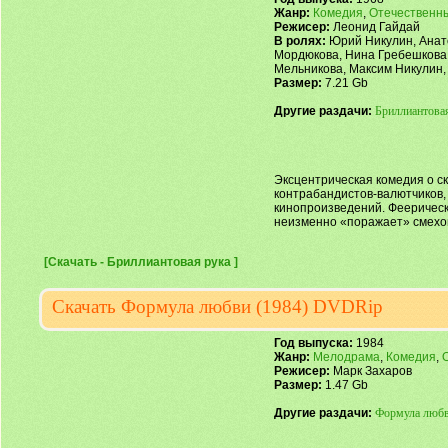
Жанр:
Комедия
,
Отечественн
Режисер:
Леонид Гайдай
В ролях:
Юрий Никулин, Анат
Мордюкова, Нина Гребешкова,
Мельникова, Максим Никулин,
Размер:
7.21 Gb
Другие раздачи:
Бриллиантова
Эксцентрическая комедия о с
контрабандистов-валютчиков,
кинопроизведений. Феерическ
неизменно «поражает» смехо
[Скачать - Бриллиантовая рука ]
Скачать Формула любви (1984) DVDRip
Год выпуска:
1984
Жанр:
Мелодрама
,
Комедия
,
Режисер:
Марк Захаров
Размер:
1.47 Gb
Другие раздачи:
Формула люб