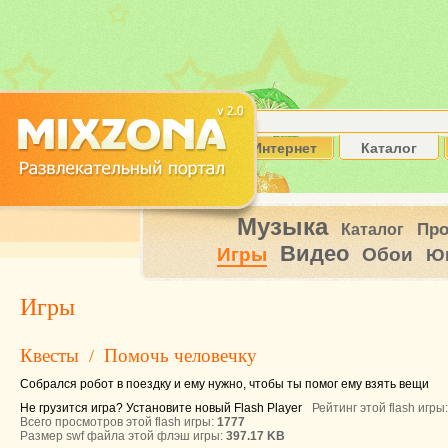
Интернет
Каталог
Музыка
Пр
Каталог
Видео
Игры
Обои
Ю
Игры
Квесты
Помочь человечку
/
Собрался робот в поездку и ему нужно, чтобы ты помог ему взять вещи
Не грузится игра? Установите новый Flash Player
Рейтинг этой flash игры
Всего просмотров этой flash игры:
1777
Размер swf файла этой флэш игры:
397.17 KB