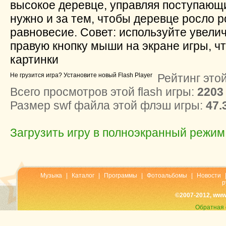
высокое деревце, управляя поступающи
нужно и за тем, чтобы деревце росло р
равновесие. Совет: используйте увели
правую кнопку мыши на экране игры, ч
картинки
Не грузится игра? Установите новый Flash Player
Рейтинг этой
Всего просмотров этой flash игры:
2203
Размер swf файла этой флэш игры:
47.
Загрузить игру в полноэкранный режим
Музыка
|
Каталог
|
Программы
|
Фотоальбомы
|
Новости
р
©2007-2012, www
Обратная 