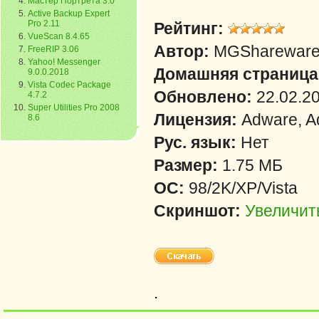
Мастер Портрета 3.0
Active Backup Expert
Pro 2.11
Рейтинг:
VueScan 8.4.65
Автор:
MGSharewar
FreeRIP 3.06
Yahoo! Messenger
Домашняя страница
9.0.0.2018
Vista Codec Package
Обновлено:
22.02.2
4.7.2
Super Utilities Pro 2008
Лицензия:
Adware, A
8.6
Рус. язык:
Нет
Размер:
1.75 МБ
ОС:
98/2K/XP/Vista
Скриншот:
Увеличит
.