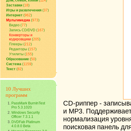
Дом, семья, хобби
(
114
)
Заставки
(
18
)
Игры и развлечения
(
37
)
Интернет
(
962
)
Мультимедиа
(
973
)
Видео
(
77
)
Запись CD/DVD
(
167
)
Конверторы и
кодировщики
(
205
)
Плееры
(
212
)
Редакторы
(
157
)
Утилиты
(
155
)
Образование
(
50
)
Система
(
1159
)
Текст
(
82
)
10 Лучших
программ
CD-риппер - записыва
PassMark BurnInTest
Pro 5.3.1020
и MP3. Поддерживает
Windows Security
Officer 7.3.1.1
нормализация уровня 
DVDFab Platinum
поисковая панель дл
4.0.8.0 Beta