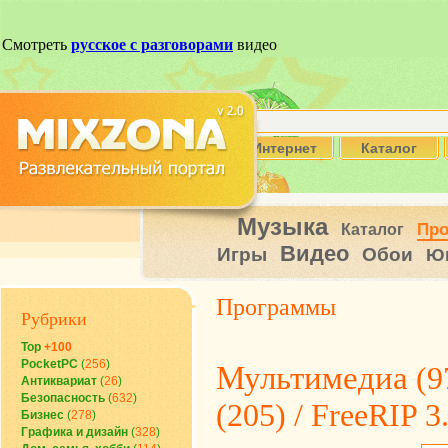
Интернет
Каталог
Музыка
Пр
Каталог
Видео
Игры
Обои
Ю
Программы
Рубрики
Top
+100
PocketPC
(
256
)
Мультимедиа
(9
Антиквариат
(
26
)
Безопасность
(
632
)
(205) / FreeRIP 3
Бизнес
(
278
)
Графика и дизайн
(
328
)