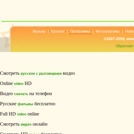
Музыка
|
Каталог
|
Программы
|
Фотоальбомы
|
Ново
©2007-2009, www
Обратная 
Смотреть
видео
русское с разговорами
Online
HD
video
Видео
на телефон
скачать
Русские
бесплатно
фильмы
Full HD
online
video
Смотреть
онлайн
видео