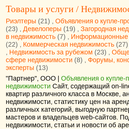
Товары и услуги
/ Недвижимо
Риэлтеры
(21) ,
Объявления о купле-пр
(23) ,
Девелоперы
(19) ,
Загородная не
в недвижимость
(7) ,
Информационные 
(22) ,
Коммерческая недвижимость
(27)
,
Недвижимость за рубежом
(23) ,
Обще
сфере недвижимости
(8) ,
Форумы, кон
эксперты
(13)
"Партнер", ООО |
Объявления о купле-
недвижимости
Сайт, содержащий on-lin
квартир различного класса в Москве, 
недвижимости, статистику цен на аренд
различных категорий, выгодную партне
мастеров и владельцев web-сайтов. По
недвижимости, статьи и новости об аре