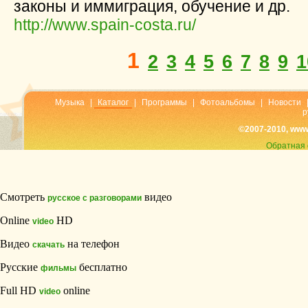
законы и иммиграция, обучение и др.
http://www.spain-costa.ru/
1
2
3
4
5
6
7
8
9
1
Музыка
|
Каталог
|
Программы
|
Фотоальбомы
|
Новости
р
©2007-2010, www
Обратная 
Смотреть
видео
русское с разговорами
Online
HD
video
Видео
на телефон
скачать
Русские
бесплатно
фильмы
Full HD
online
video