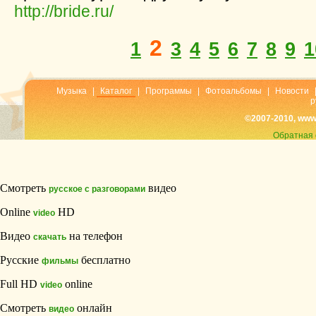
http://bride.ru/
2
1
3
4
5
6
7
8
9
1
Музыка
|
Каталог
|
Программы
|
Фотоальбомы
|
Новости
р
©2007-2010, www
Обратная 
Смотреть
видео
русское с разговорами
Online
HD
video
Видео
на телефон
скачать
Русские
бесплатно
фильмы
Full HD
online
video
Смотреть
онлайн
видео