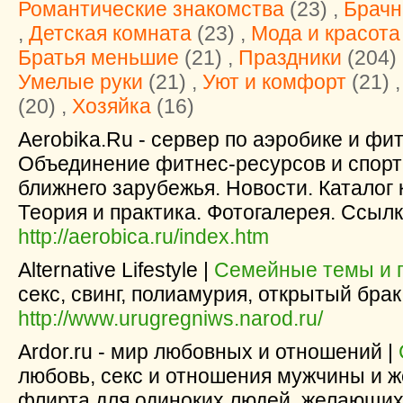
Романтические знакомства
(23) ,
Брачн
,
Детская комната
(23) ,
Мода и красота
Братья меньшие
(21) ,
Праздники
(204) 
Умелые руки
(21) ,
Уют и комфорт
(21) 
(20) ,
Хозяйка
(16)
Aerobika.Ru - сервер по аэробике и фи
Объединение фитнес-ресурсов и спорт
ближнего зарубежья. Новости. Каталог 
Теория и практика. Фотогалерея. Ссылк
http://aerobica.ru/index.htm
Alternative Lifestyle |
Семейные темы и 
секс, свинг, полиамурия, открытый брак
http://www.urugregniws.narod.ru/
Ardor.ru - мир любовных и отношений |
любовь, секс и отношения мужчины и 
флирта для одиноких людей, желающих