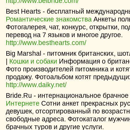
http://www.belbride.com/
Best Hearts - бесплатный международны
Романтические знакомства
Анкеты поль
Фотогалерея, чат, конкурс, открытки, п
перевод на 7 языков и многое другое.
http://www.besthearts.com/
Big Marshal - питомник британских, шо
|
Кошки и собаки
Информация о британс
Фото производителей питомника и котя
продажу. Фотоальбом котят предыдущи
http://www.daiky.net/
Bride.Ru - интернациональное брачное 
Интернете
Сотни анкет прекрасных рус
девушек, отсортированный по возраст
свободные адреса. Фотокаталог мужчи
брачных туров и другие услуги.