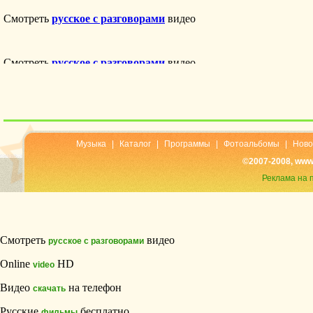
Музыка
|
Каталог
|
Программы
|
Фотоальбомы
|
Ново
©2007-2008, www
Реклама на 
Смотреть
видео
русское с разговорами
Online
HD
video
Видео
на телефон
скачать
Русские
бесплатно
фильмы