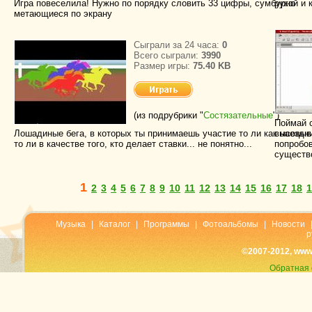
Игра повеселила! Нужно по порядку словить 33 цифры, сумбурно
рукой и 
метающиеся по экрану
Сыграли за 24 часа:
0
Всего сыграли:
3990
Размер игры:
75.40 KB
(из подрубрики "
Состязательные
")
Поймай с
Лошадиные бега, в которых ты принимаешь участие то ли как наездни
высовыва
то ли в качестве того, кто делает ставки... не понятно...
попробо
существ
1
2
3
4
5
6
7
8
9
10
11
12
13
14
15
16
17
18
1
Музыка
|
Каталог
|
Программы
|
Фотоальбомы
|
Новости
р
©2007-2012, www
Обратная 