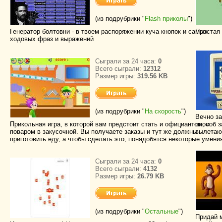
(из подрубрики "
Flash приколы
")
Генератор болтовни - в твоем распоряжении куча кнопок и самых
Простая 
ходовых фраз и выражений
Сыграли за 24 часа:
0
Всего сыграли:
12312
Размер игры:
319.56 KB
(из подрубрики "
На скорость
")
Вечно з
Прикольная игра, в которой вам предстоит стать и официантом, и
способ з
поваром в закусочной. Вы получаете заказы и тут же должны
вылетающ
приготовить еду, а чтобы сделать это, понадобятся некоторые умени
Сыграли за 24 часа:
0
Всего сыграли:
4132
Размер игры:
26.79 KB
(из подрубрики "
Остальные
")
Придай 