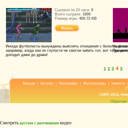
Сыграли за 24 часа:
0
Всего сыграли:
1800
Размер игры:
400.72 KB
Иногда футболисты вынуждены выяснять отношения с болельщиками
На фоне 
например, когда они по глупости не смогли забить гол, вот тогда дел
Применяй
доходит даже до драки!
4
1
2
3
5
Музыка
|
Каталог
|
Программы
|
Фотоальбомы
|
Новости
р
©2007-2012, www
Обратная 
Смотреть
видео
русское с разговорами