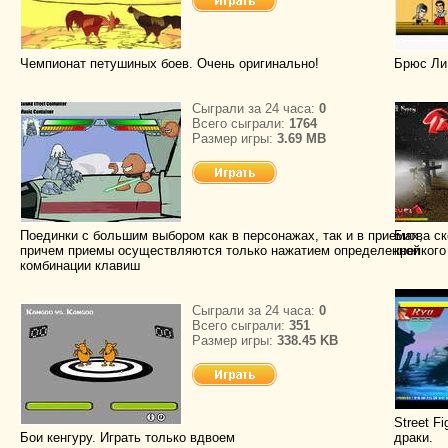
Чемпионат петушиных боев. Очень оригинально!
Брюс Ли
Сыграли за 24 часа:
0
Всего сыграли:
1764
Размер игры:
3.69 MB
Поединки с большим выбором как в персонажах, так и в приемах,
Битва ск
причем приемы осуществляются только нажатием определенной
крепкого
комбинации клавиш
Сыграли за 24 часа:
0
Всего сыграли:
351
Размер игры:
338.45 KB
Street F
Бои кенгуру. Играть только вдвоем
драки.