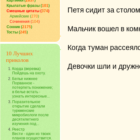
Картинки (
2857
)
Крылатые фразы (
101
)
Петя сидит за столом
Смешные цитаты (
374
)
Армейские (
270
)
Сочинения (
104
)
Сонник (
2175
)
Мальчик вошел в комна
Тосты (
245
)
Когда туман рассеялс
10 Лучших
приколов
Девочки шли и дружн
Корда (веревка)
Пойдешь на охоту.
Белье нижнее
Порванное -
потерпеть понижение;
в белье встать -
узнать интересные...
Поразительное
открытие сделали
туркменские
микробиологи после
десятилетнего
изучения под...
Реестр
Вести - один из твоих
планов осуществится.