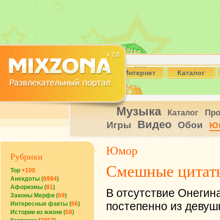
Интернет
Каталог
Музыка
Пр
Каталог
Видео
Игры
Обои
Ю
Юмор
Рубрики
Смешные цитат
Top
+100
Анекдоты (
6994
)
Афоризмы (
81
)
В отсутствие Онегина
Законы Мерфи (
69
)
постепенно из девуш
Интересные факты (
66
)
Истории из жизни (
68
)