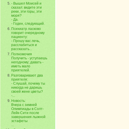
- Вышел Моисей и
сказал: видите эти
реки, эти горы, эти
моря?
- Да.
- Годен, следующий.
Психиатр ласково
говорит очередному
пациенту:
- Прошу вас лечь,
расслабиться и
рассказать...
Полномочия
Получить - уступаешь
негодному; давать -
иметь мало
приятелей.
Разговаривают два
приятеля:
- Слушай, почему ты
никогда не даришь
своей жене цветы?
-...
Новость:
Вчера с зимней
Олимпиады в Солт-
Лейк-Сити после
завершения лыжной
эстафеты
...