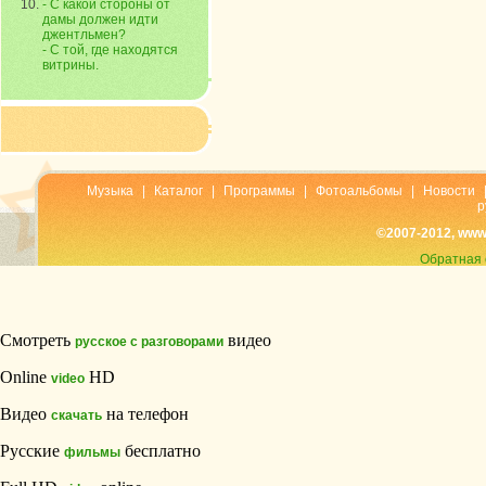
- С какой стороны от
дамы должен идти
джентльмен?
- С той, где находятся
витрины.
Музыка
|
Каталог
|
Программы
|
Фотоальбомы
|
Новости
р
©2007-2012, www
Обратная 
Смотреть
видео
русское с разговорами
Online
HD
video
Видео
на телефон
скачать
Русские
бесплатно
фильмы