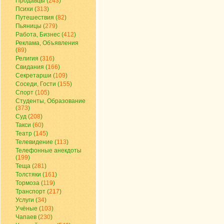
Продавцы (
243
)
Психи (
313
)
Путешествия (
82
)
Пьяницы (
279
)
Работа, Бизнес (
412
)
Реклама, Объявления
(
89
)
Религия (
316
)
Свидания (
166
)
Секретарши (
109
)
Соседи, Гости (
155
)
Спорт (
105
)
Студенты, Образование
(
373
)
Суд (
208
)
Такси (
60
)
Театр (
145
)
Телевидение (
113
)
Телефонные анекдоты
(
199
)
Теща (
281
)
Толстяки (
161
)
Тормоза (
119
)
Транспорт (
217
)
Услуги (
34
)
Учёные (
103
)
Чапаев (
230
)