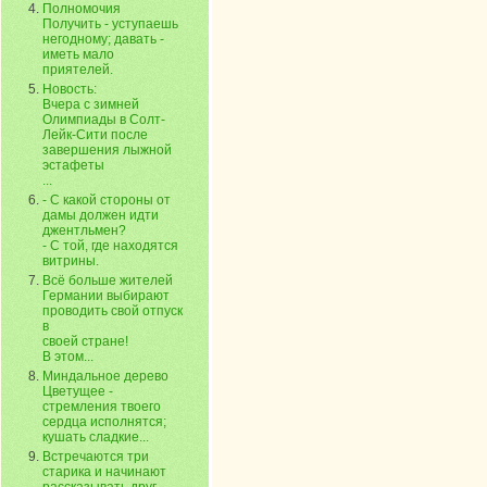
Полномочия
Получить - уступаешь
негодному; давать -
иметь мало
приятелей.
Новость:
Вчера с зимней
Олимпиады в Солт-
Лейк-Сити после
завершения лыжной
эстафеты
...
- С какой стороны от
дамы должен идти
джентльмен?
- С той, где находятся
витрины.
Всё больше жителей
Германии выбирают
проводить свой отпуск
в
своей стране!
В этом...
Миндальное дерево
Цветущее -
стремления твоего
сердца исполнятся;
кушать сладкие...
Встречаются три
старика и начинают