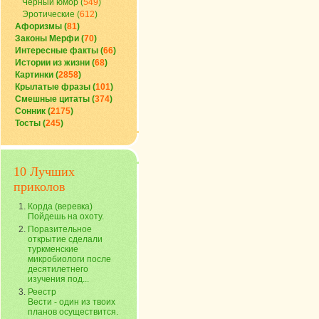
Черный юмор (
549
)
Эротические (
612
)
Афоризмы (
81
)
Законы Мерфи (
70
)
Интересные факты (
66
)
Истории из жизни (
68
)
Картинки (
2858
)
Крылатые фразы (
101
)
Смешные цитаты (
374
)
Сонник (
2175
)
Тосты (
245
)
10 Лучших
приколов
Корда (веревка)
Пойдешь на охоту.
Поразительное
открытие сделали
туркменские
микробиологи после
десятилетнего
изучения под...
Реестр
Вести - один из твоих
планов осуществится.