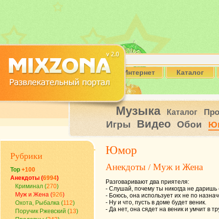
Интернет
Каталог
Музыка
Пр
Каталог
Видео
Игры
Обои
Ю
Юмор
Рубрики
Анекдоты
Муж и Жена
/
Top
+100
Анекдоты (
6994
)
Разговаривают два приятеля:
Криминал (
270
)
- Слушай, почему ты никогда не даришь
Муж и Жена (
926
)
- Боюсь, она использует их не по назнач
- Ну и что, пусть в доме будет веник.
Охота, Рыбалка (
112
)
- Да нет, она сядет на веник и умчит в тр
Поручик Ржевский (
13
)