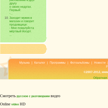
рассказывать друг
другу
о своих недугах.
Первый:
-...
Заходит мужик в
магазин и говорит
продовщице:
- Мне пожалуйста
мёртвый йогурт.
...
Музыка
|
Каталог
|
Программы
|
Фотоальбомы
|
Новости
р
©2007-2012, www
Обратная 
Смотреть
видео
русское с разговорами
Online
HD
video