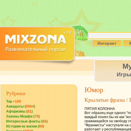
Интернет
М
Игр
Юмор
Рубрики
Крылатые фразы
/
Top
+100
Анекдоты (
6994
)
ПЯТАЯ КОЛОННА
Афоризмы (
81
)
Вот образец еще одного "по
Законы Мерфи (
70
)
каждый понял бы их как "ко
сражающейся за свободу ст
Интересные факты (
66
)
"Франкисты" наступали на 
Истории из жизни (
68
)
работают у республиканцев 