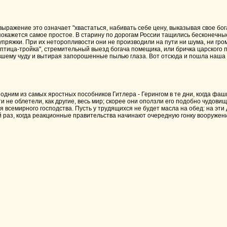
 выражение это означает "хвастаться, набивать себе цену, выказывая свое бо
покажется самое простое. В старину по дорогам России тащились бесконечны
упряжки. При их неторопливости они не производили на пути ни шума, ни гром
птица-тройка", стремительный выезд богача помещика, или бричка царского п
шему чуду и вытирая запорошенные пылью глаза. Вот отсюда и пошла наша 
одним из самых яростных пособников Гитлера - Герингом в те дни, когда фаши
ти не облетели, как другие, весь мир; скорее они оползли его подобно чуд
 всемирного господства. Пусть у трудящихся не будет масла на обед: на эти д
 раз, когда реакционные правительства начинают очередную гонку вооружений