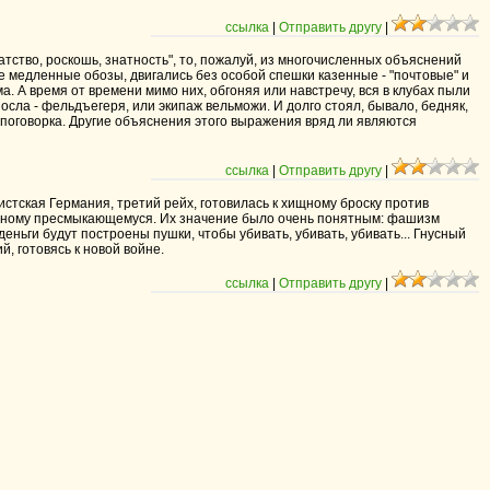
ссылка
|
Отправить другу
|
гатство, роскошь, знатность", то, пожалуй, из многочисленных объяснений
е медленные обозы, двигались без особой спешки казенные - "почтовые" и
а. А время от времени мимо них, обгоняя или навстречу, вся в клубах пыли
осла - фельдъегеря, или экипаж вельможи. И долго стоял, бывало, бедняк,
поговорка. Другие объяснения этого выражения вряд ли являются
ссылка
|
Отправить другу
|
стская Германия, третий рейх, готовилась к хищному броску против
овищному пресмыкающемуся. Их значение было очень понятным: фашизм
еньги будут построены пушки, чтобы убивать, убивать, убивать... Гнусный
, готовясь к новой войне.
ссылка
|
Отправить другу
|