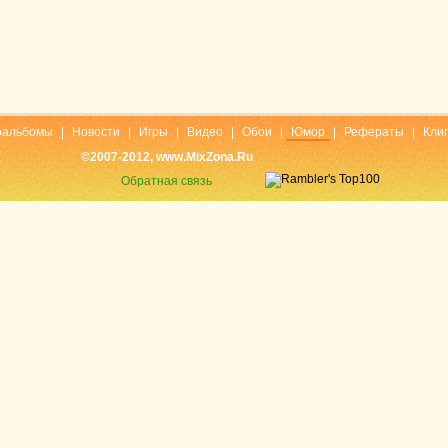
оальбомы
|
Новости
|
Игры
|
Видео
|
Обои
|
Юмор
|
Рефераты
|
Кли
©2007-2012, www.MixZona.Ru
Обратная связь