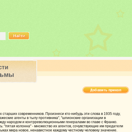
сти
ьмы
х старших современников. Произнеси кто-нибудь эти слова в 1935 году,
вражеские агенты в тылу противника", "шпионские организации в
ежду народом и контрреволюционными генералами во главе с Франко.
: "пятая колонна" - множество их агентов, сочувствующие им предатели
языках мира новое, ненавистное каждому честному человеку значение.