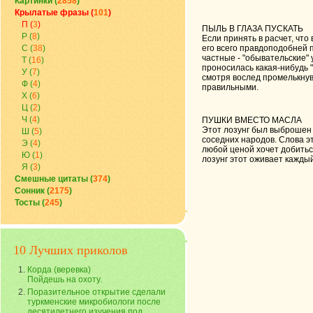
Картинки (
2858
)
Крылатые фразы (
101
)
П (
3
)
ПЫЛЬ В ГЛАЗА ПУСКАТЬ
Р (
8
)
Если принять в расчет, что
С (
38
)
его всего правдоподобней 
частные - "обывательские" 
Т (
16
)
проносилась какая-нибудь "
У (
7
)
смотря вослед промелькнув
Ф (
4
)
правильными.
Х (
6
)
Ц (
2
)
Ч (
4
)
ПУШКИ ВМЕСТО МАСЛА
Этот лозунг был выброшен 
Ш (
5
)
соседних народов. Слова э
Э (
4
)
любой ценой хочет добиться
Ю (
1
)
лозунг этот оживает каждый
Я (
3
)
Смешные цитаты (
374
)
Сонник (
2175
)
Тосты (
245
)
10 Лучших приколов
Корда (веревка)
Пойдешь на охоту.
Поразительное открытие сделали
туркменские микробиологи после
десятилетнего изучения под...