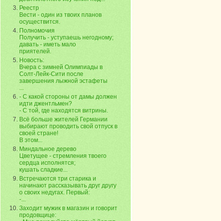
Реестр
Вести - один из твоих планов
осуществится.
Полномочия
Получить - уступаешь негодному;
давать - иметь мало
приятелей.
Новость:
Вчера с зимней Олимпиады в
Солт-Лейк-Сити после
завершения лыжной эстафеты
...
- С какой стороны от дамы должен
идти джентльмен?
- С той, где находятся витрины.
Всё больше жителей Германии
выбирают проводить свой отпуск в
своей стране!
В этом...
Миндальное дерево
Цветущее - стремления твоего
сердца исполнятся;
кушать сладкие...
Встречаются три старика и
начинают рассказывать друг другу
о своих недугах. Первый:
-...
Заходит мужик в магазин и говорит
продовщице: