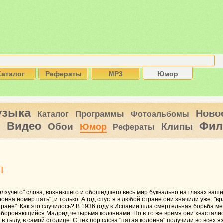
Каталог
Рефераты
MP3
Юмор
узыка
Ново
Программы
Каталог
Фотоальбомы
Видео
Фил
ы
Обои
Клипы
Юмор
Рефераты
П
лзучего" слова, возникшего и обошедшего весь мир буквально на глазах ваши
лонна номер пять", и только. А год спустя в любой стране они значили уже: "
ране". Как это случилось? В 1936 году в Испании шла смертельная борьба м
обороняющийся Мадрид четырьмя колоннами. Но в то же время они хвастались
в тылу, в самой столице. С тех пор слова "пятая колонна" получили во всех 