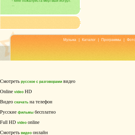
- Мне пожалуйста мёртвый йогурт.
...
Музыка
|
Каталог
|
Программы
|
Фот
Смотреть
видео
русское с разговорами
Online
HD
video
Видео
на телефон
скачать
Русские
бесплатно
фильмы
Full HD
online
video
Смотреть
онлайн
видео