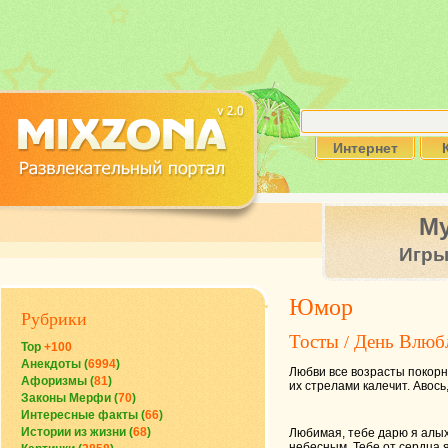
Интернет
М
Игр
Юмор
Рубрики
Тосты
День Влюб
/
Top
+100
Анекдоты (
6994
)
Любви все возрасты покорны
Афоризмы (
81
)
их стрелами калечит. Авось, 
Законы Мерфи (
70
)
Интересные факты (
66
)
Истории из жизни (
68
)
Любимая, тебе дарю я алых 
небесным. Тебе от сердца я