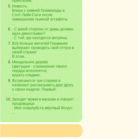
приятелей.
Новость:
Вчера с зимней Олимпиады в
Солт-Лейк-Сити после
завершения лыжной эстафеты
...
- С какой стороны от дамы должен
идти джентльмен?
- С той, где находятся витрины.
Всё больше жителей Германии
выбирают проводить свой отпуск в
своей стране!
В этом...
Миндальное дерево
Цветущее - стремления твоего
сердца исполнятся;
кушать сладкие...
Встречаются три старика и
начинают рассказывать друг другу
о своих недугах. Первый:
-...
Заходит мужик в магазин и говорит
продовщице:
- Мне пожалуйста мёртвый йогурт.
...