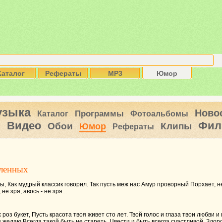
Каталог
Рефераты
MP3
Юмор
узыка
Ново
Программы
Каталог
Фотоальбомы
Видео
Фил
ы
Обои
Клипы
Юмор
Рефераты
ленных
, Как мудрый классик говорил. Так пусть меж нас Амур проворный Порхает, не
не зря, авось - не зря...
роз букет, Пусть красота твоя живет сто лет. Твой голос и глаза твои любви
 желаю Всегда такой быть не стареть, Цвести и быть всегда счастливой, Здор