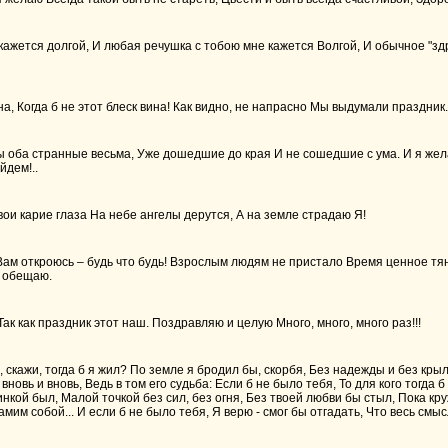
кажется долгой, И любая речушка с тобою мне кажется Волгой, И обычное "здр
а, Когда б не этот блеск вина! Как видно, не напрасно Мы выдумали праздник.
 оба странные весьма, Уже дошедшие до края И не сошедшие с ума. И я желан
йдем!..
вои карие глаза На небе ангелы дерутся, А на земле страдаю Я!
Вам откроюсь – будь что будь! Взрослым людям не пристало Время ценное тян
 обещаю.
Так как праздник этот наш. Поздравляю и целую Много, много, много раз!!!
, скажи, тогда б я жил? По земле я бродил бы, скорбя, Без надежды и без крыл
вновь и вновь, Ведь в том его судьба: Если б не было тебя, То для кого тогда
нкой был, Малой точкой без сил, без огня, Без твоей любви бы стыл, Пока кр
амим собой... И если б не было тебя, Я верю - смог бы отгадать, Что весь смы