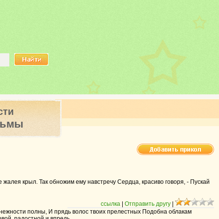
сти
ьмы
 жалея крыл. Так обножим ему навстречу Сердца, красиво говоря, - Пускай
ссылка
|
Отправить другу
|
 и нежности полны, И прядь волос твоих прелестных Подобна облакам
овой, радостной и впредь.