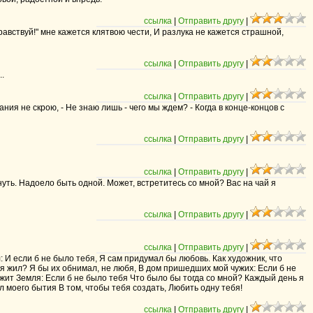
ссылка
|
Отправить другу
|
авствуй!" мне кажется клятвою чести, И разлука не кажется страшной,
ссылка
|
Отправить другу
|
..
ссылка
|
Отправить другу
|
ия не скрою, - Не знаю лишь - чего мы ждем? - Когда в конце-концов с
ссылка
|
Отправить другу
|
ссылка
|
Отправить другу
|
уть. Надоело быть одной. Может, встретитесь со мной? Вас на чай я
ссылка
|
Отправить другу
|
ссылка
|
Отправить другу
|
: И если б не было тебя, Я сам придумал бы любовь. Как художник, что
 б я жил? Я бы их обнимал, не любя, В дом пришедших мой чужих: Если б не
ужит Земля: Если б не было тебя Что было бы тогда со мной? Каждый день я
сл моего бытия В том, чтобы тебя создать, Любить одну тебя!
ссылка
|
Отправить другу
|