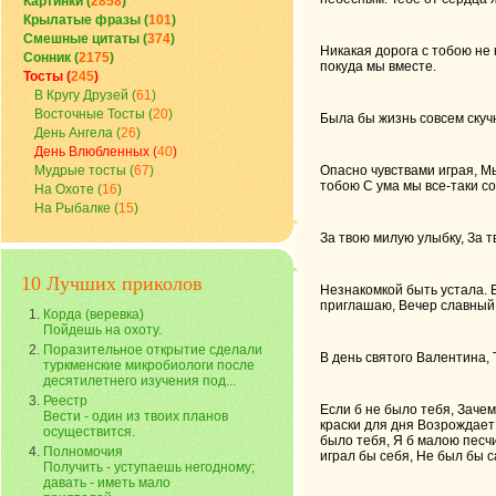
Картинки (
2858
)
Крылатые фразы (
101
)
Смешные цитаты (
374
)
Никакая дорога с тобою не 
Сонник (
2175
)
покуда мы вместе.
Тосты (
245
)
В Кругу Друзей (
61
)
Восточные Тосты (
20
)
Была бы жизнь совсем скучн
День Ангела (
26
)
День Влюбленных (
40
)
Мудрые тосты (
67
)
Опасно чувствами играя, Мы
тобою С ума мы все-таки со
На Охоте (
16
)
На Рыбалке (
15
)
За твою милую улыбку, За т
10 Лучших приколов
Незнакомкой быть устала. 
приглашаю, Вечер славный
Корда (веревка)
Пойдешь на охоту.
Поразительное открытие сделали
В день святого Валентина, 
туркменские микробиологи после
десятилетнего изучения под...
Реестр
Если б не было тебя, Зачем
Вести - один из твоих планов
краски для дня Возрождает 
осуществится.
было тебя, Я б малою песчи
Полномочия
играл бы себя, Не был бы с
Получить - уступаешь негодному;
давать - иметь мало