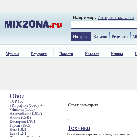
Например:
Интернет-магазин
Интернет
Каталог
Рефераты
M
Музыка
Рефераты
Новости
Каталог
Клипы
Обои
TOP 100
Стоит посмотреть:
3D графика (
5580
)
+
Windows (
1563
)
Автомобили (
13617
)
Аниме (
8541
)
Векторная (
797
)
Города (
1985
)
+
Техника
Дети (
182
)
Еда (
1124
)
Разрешение картинки, объем, скачано раз: