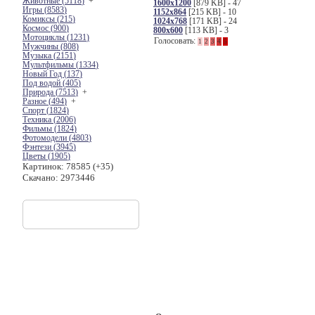
Животные (
5118
)
+
1600x1200
[
879 KB
] - 47
Игры (
8583
)
1152x864
[
215 KB
] - 10
Комиксы (
215
)
1024x768
[
171 KB
] - 24
Космос (
900
)
800x600
[
113 KB
] - 3
Мотоциклы (
1231
)
Голосовать:
1
2
3
4
5
Мужчины (
808
)
Музыка (
2151
)
Мультфильмы (
1334
)
Новый Год (
137
)
Под водой (
405
)
Природа (
7513
)
+
Разное (
494
)
+
Спорт (
1824
)
Техника (
2006
)
Фильмы (
1824
)
Фотомодели (
4803
)
Фэнтези (
3945
)
Цветы (
1905
)
Картинок: 78585 (
+35
)
Скачано: 2973446