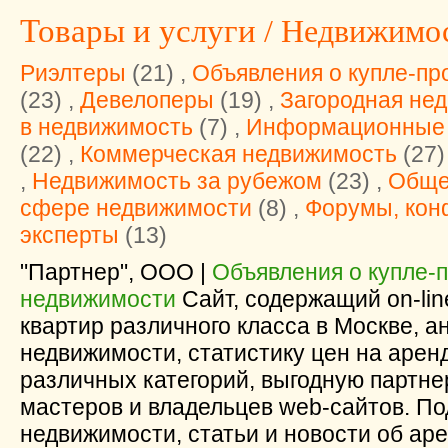
Товары и услуги
/ Недвижимо
Риэлтеры
(21) ,
Объявления о купле-пр
(23) ,
Девелоперы
(19) ,
Загородная не
в недвижимость
(7) ,
Информационные 
(22) ,
Коммерческая недвижимость
(27)
,
Недвижимость за рубежом
(23) ,
Обще
сфере недвижимости
(8) ,
Форумы, кон
эксперты
(13)
"Партнер", ООО |
Объявления о купле-
недвижимости
Сайт, содержащий on-lin
квартир различного класса в Москве, 
недвижимости, статистику цен на аренд
различных категорий, выгодную партне
мастеров и владельцев web-сайтов. По
недвижимости, статьи и новости об аре