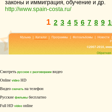
законы и иммиграция, обучение и др.
http://www.spain-costa.ru/
1
2
3
4
5
6
7
8
9
1
Музыка
|
Каталог
|
Программы
|
Фотоальбомы
|
Новости
р
©2007-2010, www
Обратная 
Смотреть
видео
русское с разговорами
Online
HD
video
Видео
на телефон
скачать
Русские
бесплатно
фильмы
Full HD
online
video