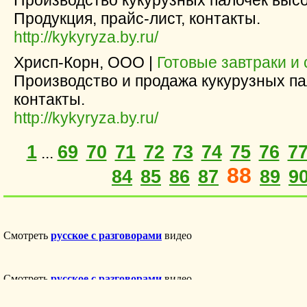
Производство кукурузных палочек высо
Продукция, прайс-лист, контакты.
http://kykyryza.by.ru/
Хрисп-Корн, ООО |
Готовые завтраки и 
Производство и продажа кукурузных па
контакты.
http://kykyryza.by.ru/
1
69
70
71
72
73
74
75
76
7
...
88
84
85
86
87
89
9