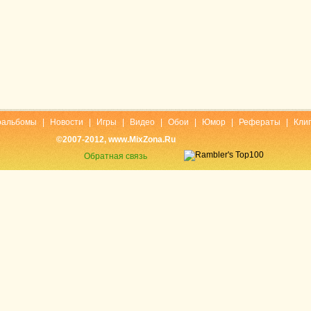
оальбомы
|
Новости
|
Игры
|
Видео
|
Обои
|
Юмор
|
Рефераты
|
Кли
©2007-2012, www.MixZona.Ru
Обратная связь