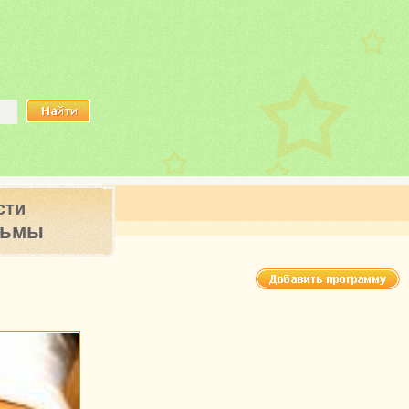
сти
ьмы