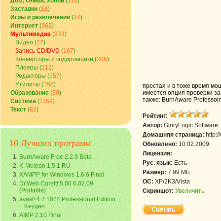
Дом, семья, хобби
(
114
)
Заставки
(
18
)
Игры и развлечения
(
37
)
Интернет
(
962
)
Мультимедиа
(
973
)
Видео
(
77
)
Запись CD/DVD
(
167
)
Конверторы и кодировщики
(
205
)
Плееры
(
212
)
Редакторы
(
157
)
Утилиты
(
155
)
простая и в тоже время мо
Образование
(
50
)
имеетcя опция проверки зап
также: BurnAware Professoin
Система
(
1159
)
Текст
(
82
)
Рейтинг:
Автор:
GloryLogic Software
Домашняя страница:
http:
10 Лучших программ
Обновлено:
10.02.2009
Лицензия:
BurnAware Free 2.2.9 Beta
Рус. язык:
Есть
K-Meleon 1.5.1 RU
Размер:
7.99 МБ
XAMPP for Windows 1.6.6 Final
ОС:
XP/2K3/Vista
Dr.Web CureIt! 5.00 6.02.09
(Portable)
Скриншот:
Увеличить
avast! 4.7.1074 Professional Edition
+ Keygen
AIMP 2.10 Final