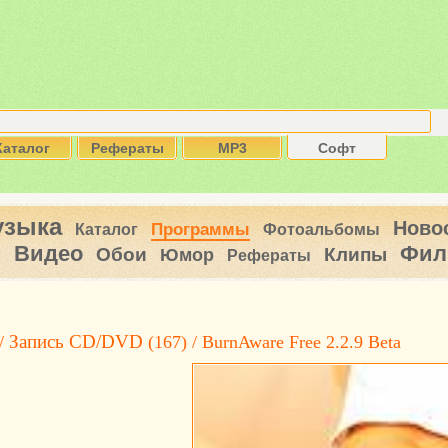
Каталог
Рефераты
MP3
Софт
узыка
Ново
Программы
Каталог
Фотоальбомы
Видео
Фил
ы
Обои
Клипы
Юмор
Рефераты
Запись CD/DVD
 /
(167) / BurnAware Free 2.2.9 Beta