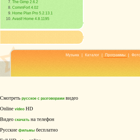
The Gimp 2.6.2
CommFort 4.02
Home Plan Pro 5.2.13.1
Avast! Home 4.8.1195
Музыка
|
Каталог
|
Программы
|
Фот
Смотреть
видео
русское с разговорами
Online
HD
video
Видео
на телефон
скачать
Русские
бесплатно
фильмы