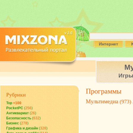
Интернет
М
Игр
Программы
Рубрики
Мультимедиа
(973)
Top
+100
PocketPC
(
256
)
Антиквариат
(
26
)
Безопасность
(
632
)
Бизнес
(
278
)
Графика и дизайн
(
328
)