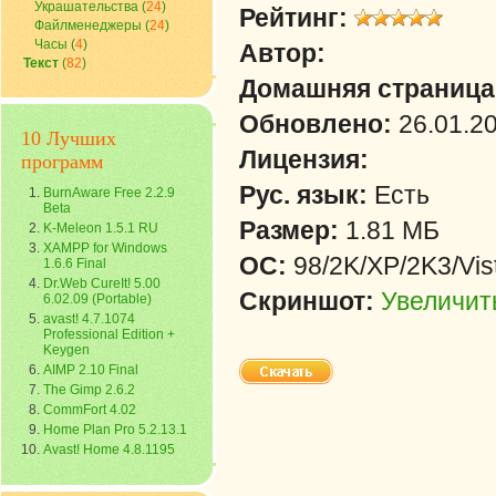
Украшательства
(
24
)
Рейтинг:
Файлменеджеры
(
24
)
Часы
(
4
)
Автор:
Текст
(
82
)
Домашняя страница
Обновлено:
26.01.2
10 Лучших
Лицензия:
программ
Рус. язык:
Есть
BurnAware Free 2.2.9
Beta
Размер:
1.81 МБ
K-Meleon 1.5.1 RU
XAMPP for Windows
ОС:
98/2K/XP/2K3/Vis
1.6.6 Final
Dr.Web CureIt! 5.00
Скриншот:
Увеличит
6.02.09 (Portable)
avast! 4.7.1074
Professional Edition +
Keygen
AIMP 2.10 Final
The Gimp 2.6.2
CommFort 4.02
Home Plan Pro 5.2.13.1
Avast! Home 4.8.1195