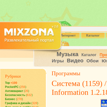
Интернет
Каталог
Музыка
Пр
Каталог
Видео
Игры
Обои
Ю
Программы
Рубрики
Система
(1159) 
Top
+100
PocketPC
(
256
)
Information 1.2.1
Антиквариат
(
26
)
Безопасность
(
632
)
Бизнес
(
278
)
Графика и дизайн
(
328
)