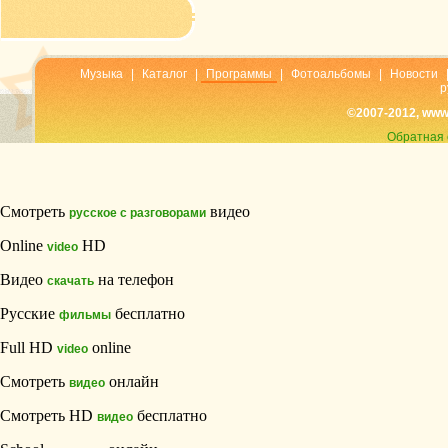
Музыка
|
Каталог
|
Программы
|
Фотоальбомы
|
Новости
р
©2007-2012, www
Обратная 
Смотреть
видео
русское с разговорами
Online
HD
video
Видео
на телефон
скачать
Русские
бесплатно
фильмы
Full HD
online
video
Смотреть
онлайн
видео
Смотреть HD
бесплатно
видео