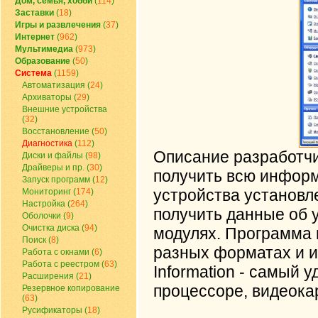
Дом, семья, хобби
(
114
)
Заставки
(
18
)
Игры и развлечения
(
37
)
Интернет
(
962
)
Мультимедиа
(
973
)
Образование
(
50
)
Система
(
1159
)
Автоматизация
(
24
)
Архиваторы
(
29
)
Внешние устройства
(
32
)
Восстановление
(
50
)
Диагностика
(
112
)
Описание разработчик
Диски и файлы
(
98
)
Драйверы и пр.
(
30
)
получить всю информ
Запуск программ
(
12
)
устройства установл
Мониторинг
(
174
)
Настройка
(
264
)
получить данные об 
Оболочки
(
9
)
Очистка диска
(
94
)
модулях. Программа 
Поиск
(
8
)
разных форматах и и
Работа с окнами
(
6
)
Работа с реестром
(
63
)
Information - самый 
Расширения
(
21
)
процессоре, видеокар
Резервное копирование
(
63
)
Русификаторы
(
18
)