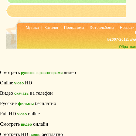
Музыка
|
Каталог
|
Программы
|
Фотоальбомы
|
Новости
©2007-2012, ww
Обратная
Смотреть
видео
русское с разговорами
Online
HD
video
Видео
на телефон
скачать
Русские
бесплатно
фильмы
Full HD
online
video
Смотреть
онлайн
видео
Смотреть HD
бесплатно
видео