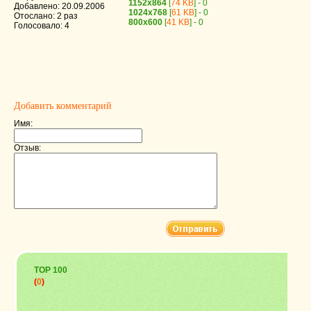
1152x864
[
74 KB
] - 0
Добавлено: 20.09.2006
1024x768
[
61 KB
] - 0
Отослано: 2 раз
800x600
[
41 KB
] - 0
Голосовало: 4
Добавить комментарий
Имя:
Отзыв:
TOP 100
(
0
)