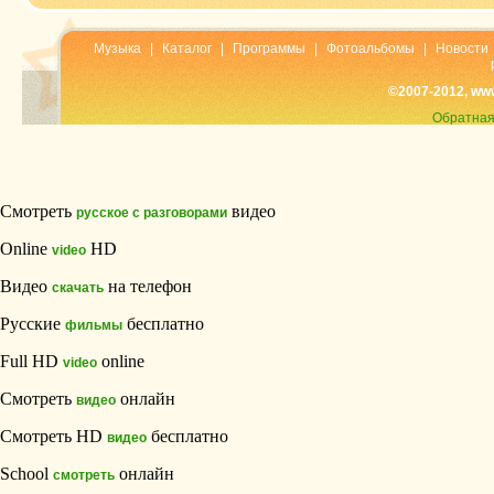
Музыка
|
Каталог
|
Программы
|
Фотоальбомы
|
Новости
©2007-2012, ww
Обратная
Смотреть
видео
русское с разговорами
Online
HD
video
Видео
на телефон
скачать
Русские
бесплатно
фильмы
Full HD
online
video
Смотреть
онлайн
видео
Смотреть HD
бесплатно
видео
School
онлайн
смотреть