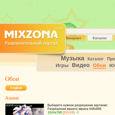
Интернет
Каталог
Музыка
Пр
Каталог
Видео
Игры
Обои
Ю
Обои
Аниме
Выберите нужное разрешение картинки:
Разрешение вашего экрана
448x896
1024x768
[
359 KB
] - 0