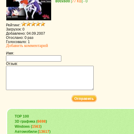
800x600
[
77 KB
] - 0
Рейтинг:
Загрузок: 0
Добавлено: 04.09.2007
Отослано: 0 раз
Голосовало: 1
Добавить комментарий
Имя:
Отзыв:
TOP 100
3D графика (
6698
)
Windows (
1563
)
Автомобили (
13617
)