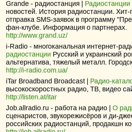
Grande - радиостанция |
Радиостанции
новостей. История радиостанции. Хит-
отправка SMS-заявок в программу "Пре
фан-клубе. Информация о партнерах.
http://www.grand.uz/
i-Radio - многоканальная интернет-рад
радиостанции
Русский и украинский рок
альтернатива, тяжелый металл. Городс
http://i-radio.com.ua/
iTar Broadband Broadcast |
Радио-катал
высокоскоростных радио, ТВ, видео са
http://listen.at/itar
Job.allradio.ru - работа на радио |
О рад
сценаристов, звукорежисёров и ди-дже
российских радиостанций, продакшн ко
http://job.allradio.ru/