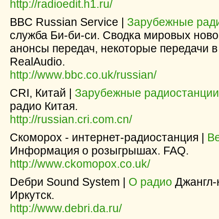
http://radioedit.h1.ru/
BBC Russian Service |
Зарубежные рад
служба Би-би-си. Сводка мировых ново
анонсы передач, некоторые передачи 
RealAudio.
http://www.bbc.co.uk/russian/
CRI, Китай |
Зарубежные радиостанции
радио Китая.
http://russian.cri.com.cn/
Cкоморох - интернет-радиостанция |
В
Информация о розыгрышах. FAQ.
http://www.ckomopox.co.uk/
Dебри Sound System |
О радио
Джангл-
Иркутск.
http://www.debri.da.ru/