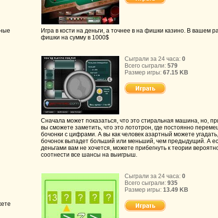
чные
Игра в кости на деньги, а точнее в на фишки казино. В вашем 
фишки на сумму в 1000$
Сыграли за 24 часа:
0
Всего сыграли:
579
Размер игры:
67.15 KB
Сначала может показаться, что это стиральная машина, но, п
вы сможете заметить, что это лототрон, где постоянно перем
бочонки с цифрами. А вы как человек азартный можете угадат
бочонок выпадет больший или меньший, чем предыдущий. А ес
деньгами вам не хочется, можете прибегнуть к теории вероятн
соотнести все шансы на выигрыш.
Сыграли за 24 часа:
0
Всего сыграли:
935
Размер игры:
13.49 KB
жете