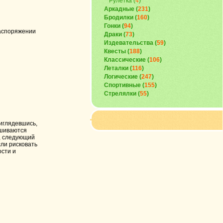
Рулетка
(
4
)
Аркадные (
231
)
Бродилки (
160
)
Гонки (
94
)
распоряжении
Драки (
73
)
Издевательства (
59
)
Квесты (
188
)
Классические (
106
)
Леталки (
116
)
Логические (
247
)
Спортивные (
155
)
Стрелялки (
55
)
риглядевшись,
ешиваются
ь, следующий
ли рисковать
ости и