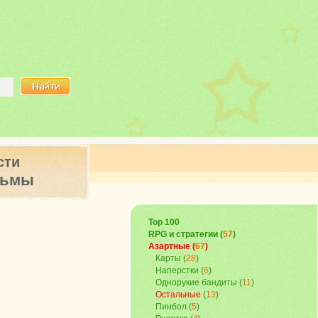
сти
ьмы
Top 100
RPG и стратегии (
57
)
Азартные (
67
)
Карты
(
28
)
Наперстки
(
6
)
Однорукие бандиты
(
11
)
Остальные
(
13
)
Пинбол
(
5
)