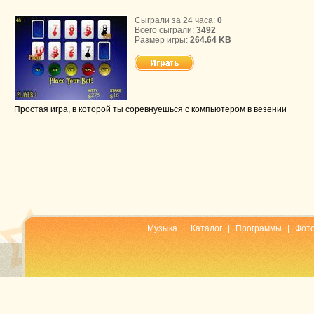
Сыграли за 24 часа:
0
Всего сыграли:
3492
Размер игры:
264.64 KB
Простая игра, в которой ты соревнуешься с компьютером в везении
Музыка
|
Каталог
|
Программы
|
Фот