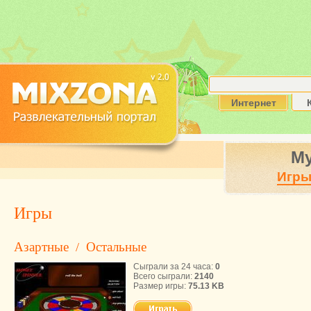
Интернет
М
Игр
Игры
Азартные
Остальные
/
Сыграли за 24 часа:
0
Всего сыграли:
2140
Размер игры:
75.13 KB