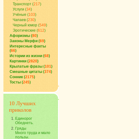
Транспорт (
217
)
Услуги (
34
)
Учёные (
103
)
Чапаев (
230
)
Черный юмор (
549
)
Эротические (
612
)
Афоризмы (
80
)
Законы Мерфи (
69
)
Интересные факты
(
66
)
Истории из жизни (
68
)
Картинки (
2820
)
Крылатые фразы (
101
)
Смешные цитаты (
374
)
Сонник (
2175
)
Тосты (
245
)
10 Лучших
приколов
Единорог
Обеднеть.
Гряды
Много труда и мало
пользы.