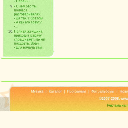
- Парень...
- С кем это ты
полчаса
разговаривала?
- Да так, с братом.
- А как его зовут?
-...
Полная женщина
приходит к врачу
спрашивает, как ей
похудеть. Врач:
- Для начала вам...
Музыка
|
Каталог
|
Программы
|
Фотоальбомы
|
Ново
©2007-2008, www
Реклама на 