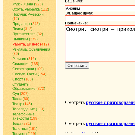
Ваше имя:
Муж и Жена (
925
)
Охота, Рыбалка (
112
)
Эл. адрес друга:
Поручик Ржевский
(
12
)
Примечание:
Продавцы (
243
)
Психи (
312
)
Путешествия (
82
)
Пьяницы (
279
)
Работа, Бизнес (
412
)
Реклама, Объявления
(
89
)
Религия (
316
)
Свидания (
165
)
Секретарши (
109
)
Соседи, Гости (
154
)
Спорт (
105
)
Студенты,
Образование (
372
)
Суд (
207
)
Такси (
60
)
Театр (
145
)
Телевидение (
113
)
Телефонные
анекдоты (
199
)
Теща (
281
)
Толстяки (
161
)
Тормоза (
119
)