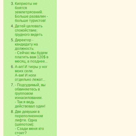
Киприоты не
боятся
землетрясений.
Больше развалин -
больше туристов!
Детей целовать
спокойствие;
грудного видеть
Директор -
кандидату на
должность:
- Сейчас мы будем
платить вам 120$ в
месяц, а позднее...
А-ап! И тигры у ног
моих сели.
А-ам! И ноги
отдельно лежат...
- Подсудимый, вы
обвиняетесь в
групповом
изнасиловании.
- Так я ведь
действовал один!
Две девушки в
переполненном
лифте. Одна
(шёпотом):
- Сзади меня кто
стоит?