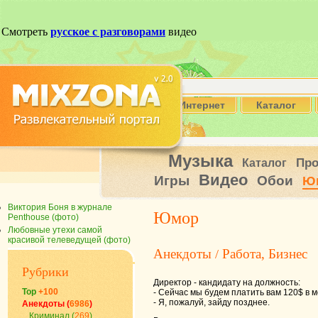
Интернет
Каталог
Музыка
Пр
Каталог
Видео
Игры
Обои
Ю
Виктория Боня в журнале
Юмор
Penthouse (фото)
Любовные утехи самой
красивой телеведущей (фото)
Анекдоты
Работа, Бизнес
/
Рубрики
Директор - кандидату на должность:
Top
+100
- Сейчас мы будем платить вам 120$ в м
- Я, пожалуй, зайду позднее.
Анекдоты (
6986
)
Криминал (
269
)