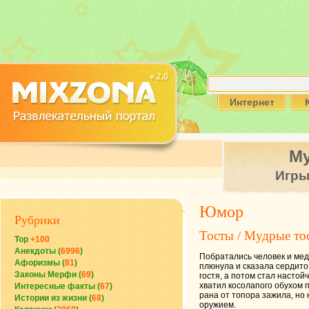
Интернет
М
Игр
Юмор
Рубрики
Тосты
Мудрые то
/
Top
+100
Анекдоты (
6996
)
Побратались человек и медв
Афоризмы (
81
)
плюнула и сказала сердито:
Законы Мерфи (
69
)
гостя, а потом стал настой
хватил косолапого обухом п
Интересные факты (
67
)
рана от топора зажила, но
Истории из жизни (
68
)
оружием.