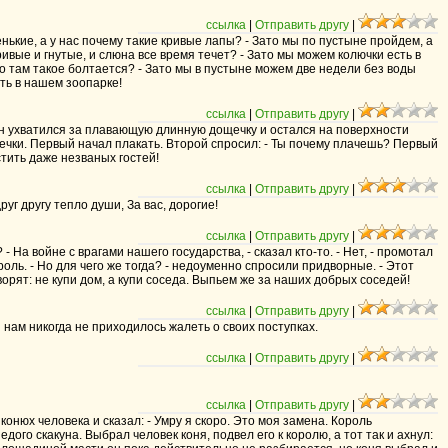
ссылка
|
Отправить другу
|
нькие, а у нас почему такие кривые лапы? - Зато мы по пустыне пройдем, а
ривые и гнутые, и слюна все время течет? - Зато мы можем колючки есть в
его там такое болтается? - Зато мы в пустыне можем две недели без воды
ить в нашем зоопарке!
ссылка
|
Отправить другу
|
 он ухватился за плавающую длинную дощечку и остался на поверхности
ечки. Первый начал плакать. Второй спросил: - Ты почему плачешь? Первый
остить даже незваных гостей!
ссылка
|
Отправить другу
|
руг другу тепло души, За вас, дорогие!
ссылка
|
Отправить другу
|
 На войне с врагами нашего государства, - сказал кто-то. - Нет, - промотал
ороль. - Но для чего же тогда? - недоуменно спросили придворные. - Этот
ворят: не купи дом, а купи соседа. Выпьем же за наших добрых соседей!
ссылка
|
Отправить другу
|
 нам никогда не приходилось жалеть о своих поступках.
ссылка
|
Отправить другу
|
ссылка
|
Отправить другу
|
нюх человека и сказал: - Умру я скоро. Это моя замена. Король
едого скакуна. Выбрал человек коня, подвел его к королю, а тот так и ахнул: