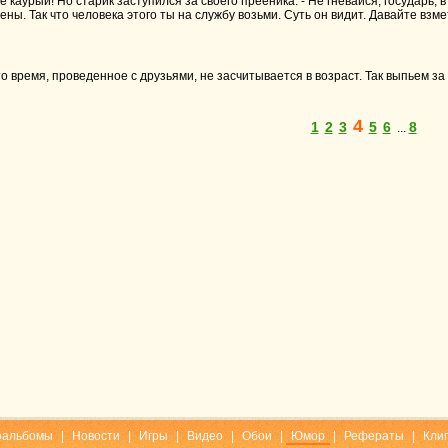
же каурый! Но старик заступился за своего прееника: - Не гневайся, государь
ены. Так что человека этого ты на службу возьми. Суть он видит. Давайте взме
то время, проведенное с друзьями, не засчитывается в возраст. Так выпьем з
4
1
2
3
5
6
8
...
оальбомы
|
Новости
|
Игры
|
Видео
|
Обои
|
Юмор
|
Рефераты
|
Кли