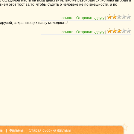
, в лошадиной масти он пока действительно не разбирается, но коня выбрал и
тнем этот тост за то, чтобы судить о человеке не по внешности, а по
ссылка
|
Отправить другу
|
а друзей, сохраняющих нашу молодость !
ссылка
|
Отправить другу
|
пы
|
Фильмы
|
Старая рубрика фильмы