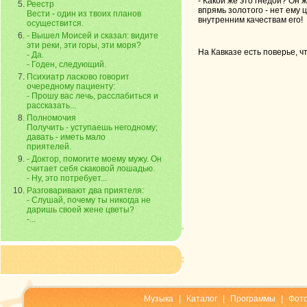
- Какой же это гнедой? Он 
Реестр
впрямь золотого - нет ему ц
Вести - один из твоих планов
внутренним качествам его!
осуществится.
- Вышел Моисей и сказал: видите
эти реки, эти горы, эти моря?
На Кавказе есть поверье, ч
- Да.
- Годен, следующий.
Психиатр ласково говорит
очередному пациенту:
- Прошу вас лечь, расслабиться и
рассказать...
Полномочия
Получить - уступаешь негодному;
давать - иметь мало
приятелей.
- Доктор, помогите моему мужу. Он
считает себя скаковой лошадью.
- Ну, это потребует...
Разговаривают два приятеля:
- Слушай, почему ты никогда не
даришь своей жене цветы?
-...
Музыка
|
Каталог
|
Программы
|
Фот