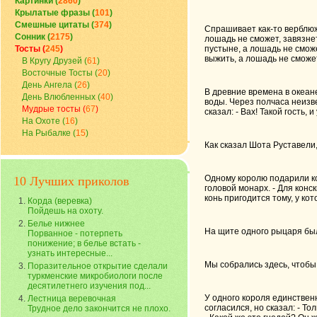
Картинки (
2860
)
Крылатые фразы (
101
)
Смешные цитаты (
374
)
Спрашивает как-то верблюжо
Сонник (
2175
)
лошадь не сможет, завязнет
Тосты (
245
)
пустыне, а лошадь не сможе
выжить, а лошадь не сможет
В Кругу Друзей (
61
)
Восточные Тосты (
20
)
День Ангела (
26
)
В древние времена в океан
День Влюбленных (
40
)
воды. Через полчаса неизв
Мудрые тосты (
67
)
сказал: - Вах! Такой гость,
На Охоте (
16
)
На Рыбалке (
15
)
Как сказал Шота Руставели, 
Одному королю подарили коня
10 Лучших приколов
головой монарх. - Для конск
конь пригодится тому, у ко
Корда (веревка)
Пойдешь на охоту.
Белье нижнее
На щите одного рыцаря был 
Порванное - потерпеть
понижение; в белье встать -
узнать интересные...
Мы собрались здесь, чтобы 
Поразительное открытие сделали
туркменские микробиологи после
десятилетнего изучения под...
У одного короля единствен
Лестница веревочная
согласился, но сказал: - То
Трудное дело закончится не плохо.