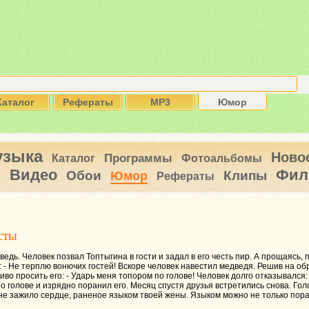
Каталог
Рефераты
MP3
Юмор
узыка
Ново
Программы
Каталог
Фотоальбомы
Видео
Фил
ы
Обои
Клипы
Юмор
Рефераты
сты
едь. Человек позвал Топтыгина в гости и задал в его честь пир. А прощаясь,
 - Не терплю вонючих гостей! Вскоре человек навестил медведя. Решив на об
чиво просить его: - Ударь меня топором по голове! Человек долго отказывался
о голове и изрядно поранил его. Месяц спустя друзья встретились снова. Голо
 не зажило сердце, раненое языком твоей жены. Языком можно не только пора