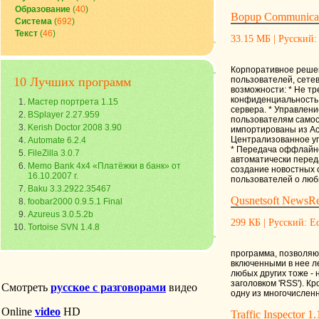
Образование
(
40
)
Bopup Communicati
Система
(
692
)
Текст
(
46
)
33.15 МБ | Русский:
Корпоративное решен
10 Лучших программ
пользователей, сете
возможности: * Не т
конфиденциальность 
Мастер портрета 1.15
сервера. * Управлен
BSplayer 2.27.959
пользователям самос
Kerish Doctor 2008 3.90
импортированы из Act
Централизованное уп
Automate 6.2.4
* Передача оффлайно
FileZilla 3.0.7
автоматически переда
Memo Bank 4x4 «Платёжки в банк» от
создание новостных 
16.10.2007 г.
пользователей о люб
Baku 3.3.2922.35467
Qusnetsoft NewsRea
foobar2000 0.9.5.1 Final
Azureus 3.0.5.2b
299 КБ | Русский: Ес
Tortoise SVN 1.4.8
программа, позволяющ
включенными в нее ле
любых других тоже - 
заголовком 'RSS'). К
одну из многочисленн
Traffic Inspector 1