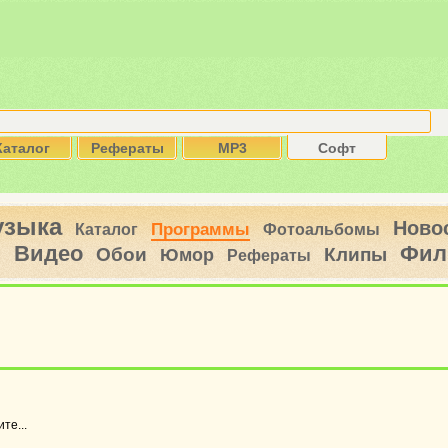
Каталог
Рефераты
MP3
Софт
узыка
Ново
Программы
Каталог
Фотоальбомы
Видео
Фил
ы
Обои
Клипы
Юмор
Рефераты
те...