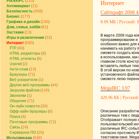
PocketPC
(
233
)
Интернет
Антиквариат
(
11
)
Безопасность
(
388
)
Сайткрафт 2008 4
Бизнес
(
177
)
Графика и дизайн
(
140
)
8.09 МБ | Русский: Е
Дом, семья, хобби
(
61
)
Заставки
(
13
)
В марте 2008 года к
Игры и развлечения
(
32
)
программировании и И
Интернет
(
560
)
особенно важно для в
FTP
(
40
)
нанимать на работу п
сможете создать кон
HTML-редакторы
(
8
)
в использовании, как
HTML-утилиты
(
6
)
главном столе констр
Usenet
(
2
)
вставлять любые тек
Анти-спам
(
13
)
В этой версии по-но
Браузеры
(
72
)
установочного файла
сможете легко перене
Веб ускорители
(
1
)
Другие веб-программы
(
44
)
MegaIRC 3.97
Загрузка файлов
(
140
)
Звонилки
(
1
)
420.96 КБ | Русский:
Общение
(
71
)
Он-лайн новости
(
30
)
Описание разработчик
Офф-лайн браузеры
(
6
)
различных тем c людь
Поиск
(
4
)
Отображает полную н
Почтовые программы
(
72
)
пользовательский ин
Связь
(
24
)
различные IRC-событ
Серверное ПО
(
26
)
согласно протоколу I
текстовом окне. Meg
Мультимедиа
(
648
)