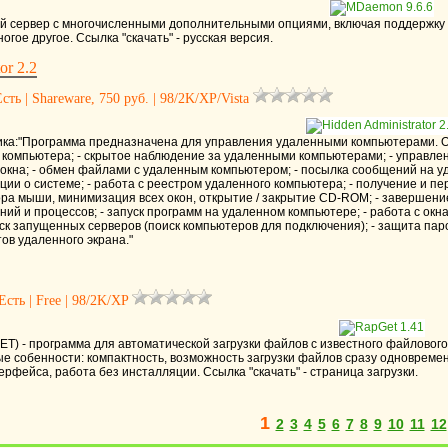
 сервер c многочисленными дополнительными опциями, включая поддержку л
огое другое. Ссылка "скачать" - русская версия.
or 2.2
сть | Shareware, 750 руб. | 98/2K/XP/Vista
ка:"Программа предназначена для управления удаленными компьютерами. Осно
 компьютера; - скрытое наблюдение за удаленными компьютерами; - управл
окна; - обмен файлами с удаленным компьютером; - посылка сообщений на у
ии о системе; - работа с реестром удаленного компьютера; - получение и пе
сора мыши, минимизация всех окон, открытие / закрытие CD-ROM; - завершен
й и процессов; - запуск программ на удаленном компьютере; - работа с окна
ск запущенных серверов (поиск компьютеров для подключения); - защита пар
ов удаленного экрана."
Есть | Free | 98/2K/XP
T) - программа для автоматической загрузки файлов с известного файлового с
е собенности: компактность, возможность загрузки файлов сразу одновремен
рфейса, работа без инсталляции. Ссылка "скачать" - страница загрузки.
1
2
3
4
5
6
7
8
9
10
11
12