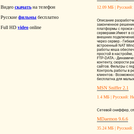
12.09 МБ | Русский: 
Описание разработчик
законченное решение,
платформы с прокси с
серверами.Имеет в со
внешних подключений 
через сервер.- Гибка
встроенный NAT Windo
работы кеша обеспеч
простой в настройке
FTP-DATA.- Динамичес
контенту, скорости 
сайтов. Фильтры с re
Контроль работы в р
клиентов.- Возможно
бесплатна для малых
MSN Sniffer 2.1
1.4 МБ | Русский: Не
Cетевой сниффер, с
MDaemon 9.6.6
35.24 МБ | Русский: 