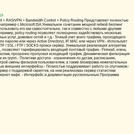
 + RAS/VPN + Bandwidth Control + Policy Routing.Представляет полностью
например с Microsoft ISA.Уникальное сочетание мощной гибкой биллинг
пользовать его как самостоятельно, так и совместно с любыми другими
пример, policy routing позволяет полноценно задействовать несколько
х услуг, домовых сетей и т.д.- Точный учет всего трафика, проходящего
о паролю или через Active Directory), IP, MAC или через VPN.- Использует
TP / SSL / FTP / SOCKS прокси сервер. Уникальная реализация алгоритма
 позволяет тарифицировать входящий почтовый трафик.- Firewall, очень
токолам, прозрачно пропуская исходящий трафик. Динамическая фильтрация
их групп.- Политики доступа - ограничения по датам, расписанию,
ыстрой смены фильтров пользователем, а также блокировка нежелательных
ичные внешние интерфейсы.- Полностью поддерживает работу со спутником.-
рвер с поддержкой скриптов, на нем реализован сервер статистики
тернет-кафе. - Интерфейс и документация русскоязычные.Программа