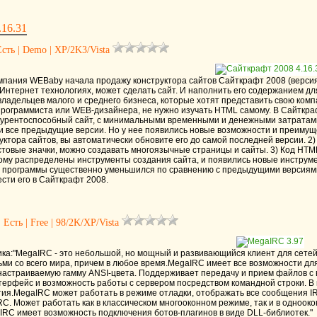
.16.31
сть | Demo | XP/2K3/Vista
омпания WEBaby начала продажу конструктора сайтов Сайткрафт 2008 (верси
нтернет технологиях, может сделать сайт. И наполнить его содержанием для 
ладельцев малого и среднего бизнеса, которые хотят представить свою комп
рограммиста или WEB-дизайнера, не нужно изучать HTML самому. В Сайткрафт
курентоспособный сайт, с минимальными временными и денежными затратами
 и все предыдущие версии. Но у нее появились новые возможности и преимуще
уктора сайтов, вы автоматически обновите его до самой последней версии. 
стовые значки, можно создавать многоязычные страницы и сайты. 3) Код HTM
вому распределены инструменты создания сайта, и появились новые инструм
 программы существенно уменьшился по сравнению с предыдущими версиями.
сти его в Сайткрафт 2008.
 Есть | Free | 98/2K/XP/Vista
а:"MegaIRC - это небольшой, но мощный и развивающийся клиент для сетей In
ми со всего мира, причем в любое время.MegaIRC имеет все возможности для
астраиваемую гамму ANSI-цвета. Поддерживает передачу и прием файлов с 
терфейс и возможность работы с сервером посредством командной строки. В 
ия.MegaIRC может работать в режиме отладки, отображать все сообщения IRC
RC. Может работать как в классическом многооконном режиме, так и в одноо
aIRC имеет возможность подключения ботов-плагинов в виде DLL-библиотек."