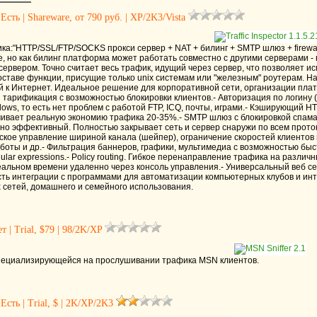
Есть | Shareware, от 790 руб. | XP/2K3/Vista
а:"HTTP/SSL/FTP/SOCKS прокси сервер + NAT + билинг + SMTP шлюз + firewall
 но как билинг платформа может работать совместно с другими серверами - 
ервером. Точно считает весь трафик, идущий через сервер, что позволяет ис
ставе функции, присущие только unix системам или "железным" роутерам. На
к Интернет. Идеальное решение для корпоративной сети, организации платны
я тарификация с возможностью блокировки клиентов.- Авторизация по логину (п
ws, то есть нет проблем с работой FTP, ICQ, почты, играми.- Кэширующий HT
ивает реальную экономию трафика 20-35%.- SMTP шлюз с блокировкой спама,
, но эффективный. Полностью закрывает сеть и сервер снаружи по всем про
кое управление шириной канала (шейпер), ограничение скоростей клиентов и 
работы и др.- Фильтрация баннеров, графики, мультимедиа с возможностью б
gular expressions.- Policy routing. Гибкое перенаправление трафика на разл
еальном времени удаленно через консоль управления.- Универсальный веб се
сть интеграции с программами для автоматизации компьютерных клубов и ин
 сетей, домашнего и семейного использования.
т | Trial, $79 | 98/2K/XP
пециализирующейся на прослушивании трафика MSN клиентов.
Есть | Trial, $ | 2K/XP/2K3