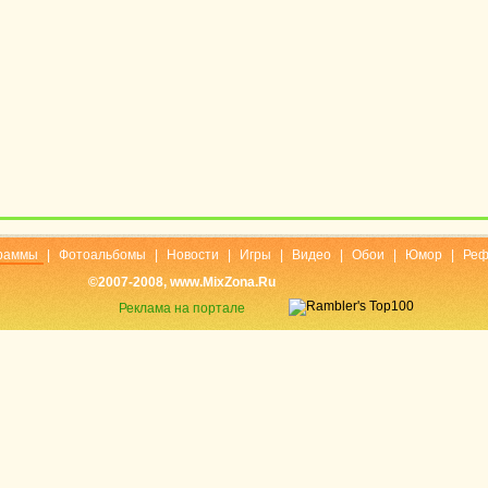
раммы
|
Фотоальбомы
|
Новости
|
Игры
|
Видео
|
Обои
|
Юмор
|
Реф
©2007-2008, www.MixZona.Ru
Реклама на портале