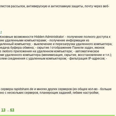
истов рассылок, антивирусную и антиспамную защиты, почту через веб-
вные возможности Hidden Administrator: - получение полного доступа к
ение удаленными компьютерами; - получение информации из
даленный компьютер; - выключение и перезагрузка удаленного компьютера;
редача буфера обмена; - скрытие / отображение Панели задач, иконок
ие любого приложения на удаленном компьютере; - автоматическое
ми удаленного компьютера (минимизация, скрытие, восстановление и т.п.);
олем соединения с удаленным компьютером; - фильтрация IP-адресов; -
ервера rapidshare.de и многих других серверов (их общее кол-во - больше
но с нескольких серверов, планирощик заданий, гибкие настройки,
13
63
...