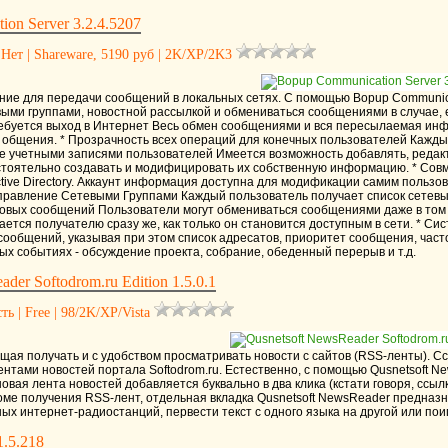
on Server 3.2.4.5207
 Нет | Shareware, 5190 руб | 2K/XP/2K3
ие для передачи сообщений в локальных сетях. С помощью Bopup Communica
выми группами, новостной рассылкой и обмениваться сообщениями в случае, 
ребуется выход в Интернет Весь обмен сообщениями и вся пересылаемая ин
общения. * Прозрачность всех операций для конечных пользователей Кажды
ие учетными записями пользователей Имеется возможность добавлять, редакт
тоятельно создавать и модифицировать их собственную информацию. * Совмест
ive Directory. Аккаунт информация доступна для модификации самим пользов
равление Сетевыми Группами Каждый пользователь получает список сетевых 
вых сообщений Пользователи могут обмениваться сообщениями даже в том с
ется получателю сразу же, как только он становится доступным в сети. * Сис
сообщений, указывая при этом список адресатов, приоритет сообщения, част
ых событиях - обсуждение проекта, собрание, обеденный перерыв и т.д.
der Softodrom.ru Edition 1.5.0.1
ть | Free | 98/2K/XP/Vista
ая получать и с удобством просматривать новости с сайтов (RSS-ленты). Сс
нтами новостей портала Softodrom.ru. Естественно, с помощью Qusnetsoft Ne
новая лента новостей добавляется буквально в два клика (кстати говоря, сс
роме получения RSS-лент, отдельная вкладка Qusnetsoft NewsReader предназн
ых интернет-радиостанций, первести текст с одного языка на другой или пои
.1.5.218