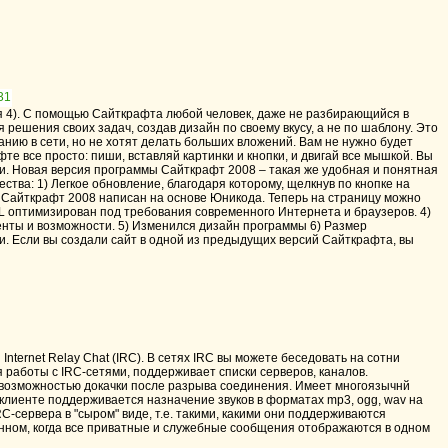
я 4). С помощью Сайткрафта любой человек, даже не разбирающийся в
решения своих задач, создав дизайн по своему вкусу, а не по шаблону. Это
анию в сети, но не хотят делать больших вложений. Вам не нужно будет
е все просто: пиши, вставляй картинки и кнопки, и двигай все мышкой. Вы
. Новая версия программы Сайткрафт 2008 – такая же удобная и понятная
ства: 1) Легкое обновление, благодаря которому, щелкнув по кнопке на
2) Сайткрафт 2008 написан на основе Юникода. Теперь на страницу можно
L оптимизирован под требования современного Интернета и браузеров. 4)
енты и возможности. 5) Изменился дизайн программы 6) Размер
 Если вы создали сайт в одной из предыдущих версий Сайткрафта, вы
ternet Relay Chat (IRC). В сетях IRC вы можете беседовать на сотни
 работы с IRC-сетями, поддерживает списки серверов, каналов.
возможностью докачки после разрыва соединения. Имеет многоязычнй
клиенте поддерживается назначение звуков в форматах mp3, ogg, wav на
-сервера в "сыром" виде, т.е. такими, какими они поддерживаются
конном, когда все приватные и служебные сообщения отображаются в одном