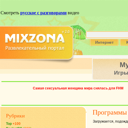
Интернет
М
Игр
Самая сексуальная женщина мира снялась для FHM
Программы
Рубрики
Загружается, подожди
Top
+100