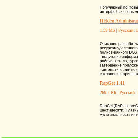
Популярный почтовый
интерфейс и очень мн
Hidden Administrat
1.59 МБ | Русский: Е
Описание разработчи
ресурсам удаленного
полноэкранного DOS 
- получение информац
рабочего стола, кур
завершение приложени
- автоматический пои
сохранение скриншот
RapGet 1.41
269.2 КБ | Русский: 
RapGet (RAPidshareGE
шестидесяти). Главны
мультиязычность инте