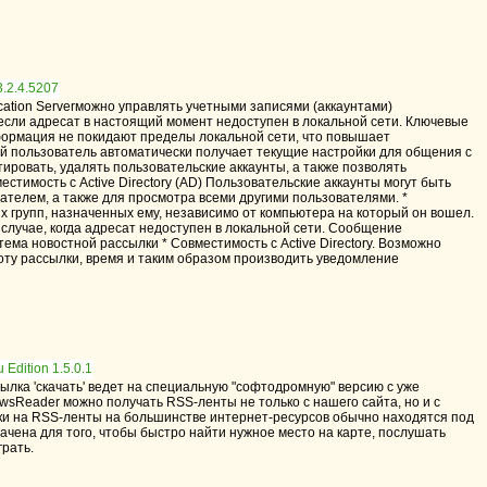
tion Serverможно управлять учетными записями (аккаунтами)
если адресат в настоящий момент недоступен в локальной сети. Ключевые
формация не покидают пределы локальной сети, что повышает
й пользователь автоматически получает текущие настройки для общения с
ировать, удалять пользовательские аккаунты, а также позволять
имость с Active Directory (AD) Пользовательские аккаунты могут быть
ателем, а также для просмотра всеми другими пользователями. *
групп, назначенных ему, независимо от компьютера на который он вошел.
лучае, когда адресат недоступен в локальной сети. Сообщение
тема новостной рассылки * Совместимость с Active Directory. Возможно
оту рассылки, время и таким образом производить уведомление
ылка 'скачать' ведет на специальную "софтодромную" версию с уже
wsReader можно получать RSS-ленты не только с нашего сайта, но и с
ылки на RSS-ленты на большинстве интернет-ресурсов обычно находятся под
ачена для того, чтобы быстро найти нужное место на карте, послушать
грать.