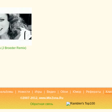
a (J Broeder Remix)
оальбомы
|
Новости
|
Игры
|
Видео
|
Обои
|
Юмор
|
Рефераты
|
Кли
©2007-2012, www.MixZona.Ru
Обратная связь