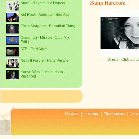
Жанр Hardcore
Snap - Rhythm Is A Dancer
Kid Rock - American Bed Ass
Clara Morgane - Beautifull Thing
Oceanlab - Miracle (Club Mix
Edit )
ATB - Feel Alive
Sirens
- Club La L
Nelly ft Fergie - Party People
Kanye West ft Mr Hudson -
Paranoid
Музыка
|
Каталог
|
Программы
|
Фот