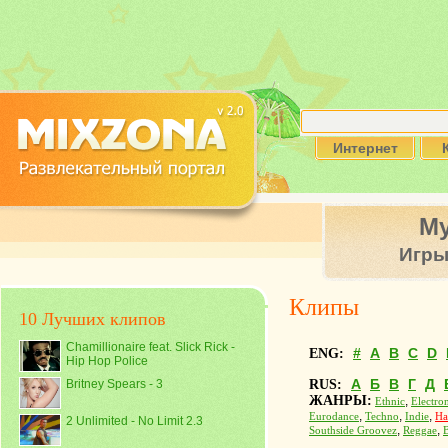
Интернет
М
Игр
Клипы
10 Лучших клипов
Chamillionaire feat. Slick Rick -
#
A
B
C
D
ENG:
Hip Hop Police
А
Б
В
Г
Д
Britney Spears - 3
RUS:
ЖАНРЫ:
,
Ethnic
Electro
,
,
,
Eurodance
Techno
Indie
Ha
2 Unlimited - No Limit 2.3
,
,
Southside Groovez
Reggae
B