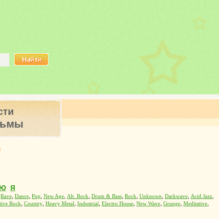
сти
ьмы
Ю
Я
,
,
,
,
,
,
,
,
,
,
,
Rave
Dance
Pop
New Age
Alt. Rock
Drum & Bass
Rock
Unknown
Darkwave
Acid Jazz
,
,
,
,
,
,
,
,
tive Rock
Country
Heavy Metal
Industrial
Electro House
New Wave
Grunge
Meditative