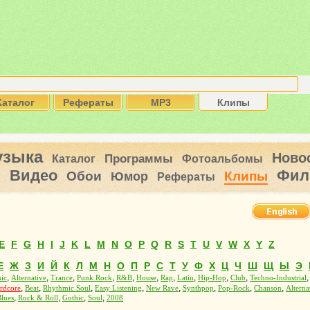
Каталог
Рефераты
MP3
Клипы
узыка
Ново
Программы
Каталог
Фотоальбомы
Видео
Фил
ы
Обои
Клипы
Юмор
Рефераты
E
F
G
H
I
J
K
L
M
N
O
P
Q
R
S
T
U
V
W
X
Y
Z
Е
Ж
З
И
Й
К
Л
М
Н
О
П
Р
С
Т
У
Ф
Х
Ц
Ч
Ш
Щ
Ы
Э
,
,
,
,
,
,
,
,
,
,
nic
Alternative
Trance
Punk Rock
R&B
House
Rap
Latin
Hip-Hop
Club
Techno-Industrial
,
,
,
,
,
,
,
,
rdcore
Beat
Rhythmic Soul
Easy Listening
New Rave
Synthpop
Pop-Rock
Chanson
Alterna
,
,
,
,
lues
Rock & Roll
Gothic
Soul
2008