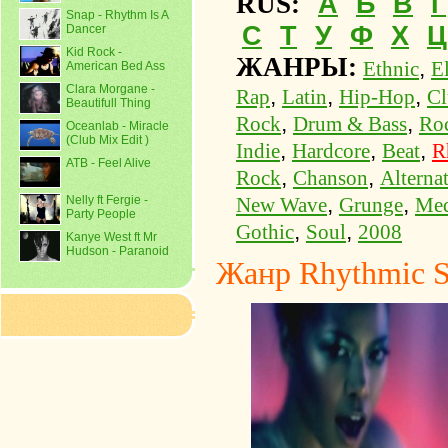
А
Б
В
Г
RUS:
Snap - Rhythm Is A
С
Т
У
Ф
Х
Ц
Dancer
Kid Rock -
ЖАНРЫ:
,
Ethnic
E
American Bed Ass
Clara Morgane -
,
,
,
Rap
Latin
Hip-Hop
Cl
Beautifull Thing
,
,
Rock
Drum & Bass
Ro
Oceanlab - Miracle
(Club Mix Edit )
,
,
,
Indie
Hardcore
Beat
R
ATB - Feel Alive
,
,
Rock
Chanson
Alterna
,
,
Nelly ft Fergie -
New Wave
Grunge
Med
Party People
,
,
Gothic
Soul
2008
Kanye West ft Mr
Hudson - Paranoid
Жанр Rhythmic S