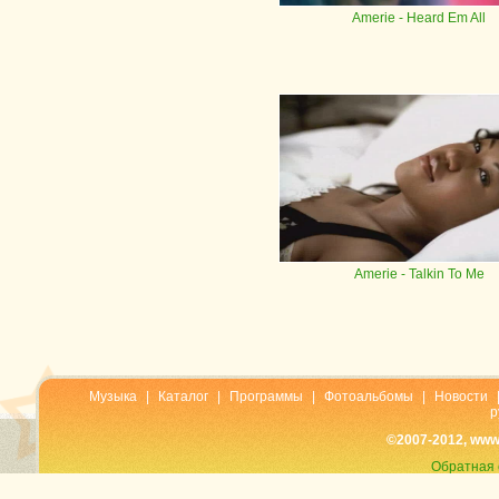
Amerie
- Heard Em All
Amerie
- Talkin To Me
Музыка
|
Каталог
|
Программы
|
Фотоальбомы
|
Новости
р
©2007-2012, www
Обратная 