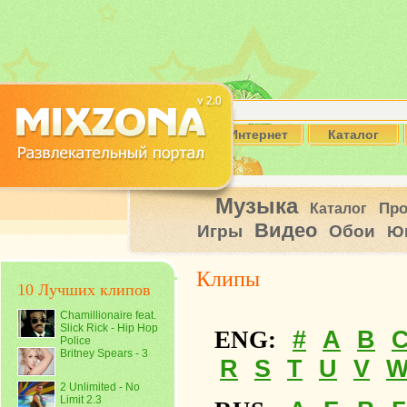
Интернет
Каталог
Музыка
Пр
Каталог
Видео
Игры
Обои
Ю
Клипы
10 Лучших клипов
Chamillionaire feat.
Slick Rick - Hip Hop
#
A
B
ENG:
Police
Britney Spears - 3
R
S
T
U
V
2 Unlimited - No
Limit 2.3