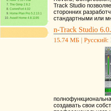
AIMP 2.10 Final
Track Studio позволя
The Gimp 2.6.2
CommFort 4.02
сторонних разработч
Home Plan Pro 5.2.13.1
стандартными или м
Avast! Home 4.8.1195
n-Track Studio 6.0
15.74 МБ | Русский: Н
полнофункциональна
создавать свои соб