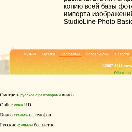
копию всей базы фот
импорта изображений
StudioLine Photo Basi
Музыка
|
Каталог
|
Программы
|
Фотоальбомы
|
Новости
р
©2007-2012, www
Обратная 
Смотреть
видео
русское с разговорами
Online
HD
video
Видео
на телефон
скачать
Русские
бесплатно
фильмы