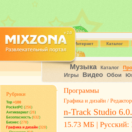
Интернет
Каталог
Музыка
Пр
Каталог
Видео
Игры
Обои
Ю
Программы
Рубрики
Графика и дизайн
Редакто
/
Top
+100
PocketPC
(
256
)
n-Track Studio 6.0
Антиквариат
(
26
)
Безопасность
(
632
)
Бизнес
(
278
)
15.73 МБ | Русский: Н
Графика и дизайн
(
328
)