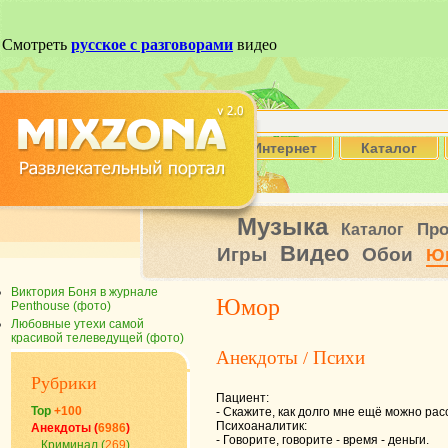
Интернет
Каталог
Музыка
Пр
Каталог
Видео
Игры
Обои
Ю
Виктория Боня в журнале
Юмор
Penthouse (фото)
Любовные утехи самой
красивой телеведущей (фото)
Анекдоты
Психи
/
Рубрики
Пациент:
Top
+100
- Скажите, как долго мне ещё можно рас
Психоаналитик:
Анекдоты (
6986
)
- Говорите, говорите - время - деньги.
Криминал (
269
)