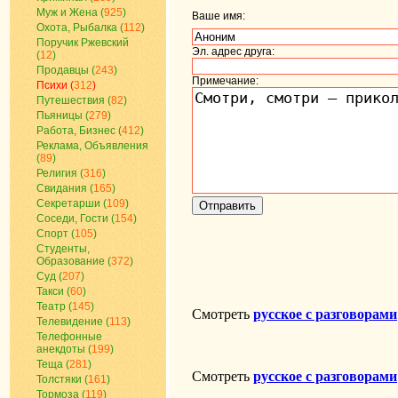
Муж и Жена (
925
)
Ваше имя:
Охота, Рыбалка (
112
)
Поручик Ржевский
Эл. адрес друга:
(
12
)
Продавцы (
243
)
Примечание:
Психи (
312
)
Путешествия (
82
)
Пьяницы (
279
)
Работа, Бизнес (
412
)
Реклама, Объявления
(
89
)
Религия (
316
)
Свидания (
165
)
Секретарши (
109
)
Соседи, Гости (
154
)
Спорт (
105
)
Студенты,
Образование (
372
)
Суд (
207
)
Такси (
60
)
Театр (
145
)
Телевидение (
113
)
Телефонные
анекдоты (
199
)
Теща (
281
)
Толстяки (
161
)
Тормоза (
119
)