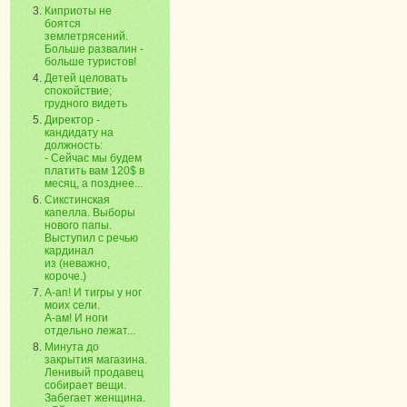
Киприоты не
боятся
землетрясений.
Больше развалин -
больше туристов!
Детей целовать
спокойствие;
грудного видеть
Директор -
кандидату на
должность:
- Сейчас мы будем
платить вам 120$ в
месяц, а позднее...
Сикстинская
капелла. Выборы
нового папы.
Выступил с речью
кардинал
из (неважно,
короче.)
А-ап! И тигры у ног
моих сели.
А-ам! И ноги
отдельно лежат...
Минута до
закрытия магазина.
Ленивый продавец
собирает вещи.
Забегает женщина.