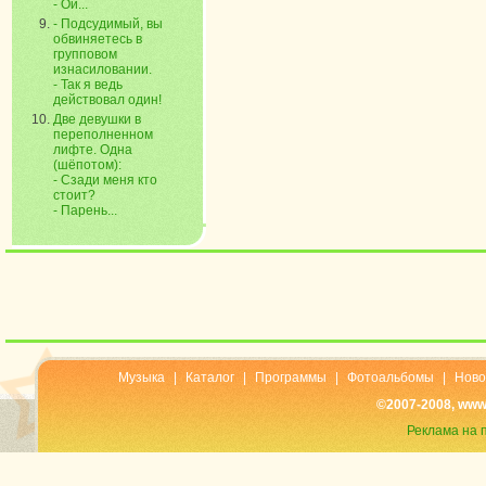
- Ой...
- Подсудимый, вы
обвиняетесь в
групповом
изнасиловании.
- Так я ведь
действовал один!
Две девушки в
переполненном
лифте. Одна
(шёпотом):
- Сзади меня кто
стоит?
- Парень...
Музыка
|
Каталог
|
Программы
|
Фотоальбомы
|
Ново
©2007-2008, www
Реклама на 