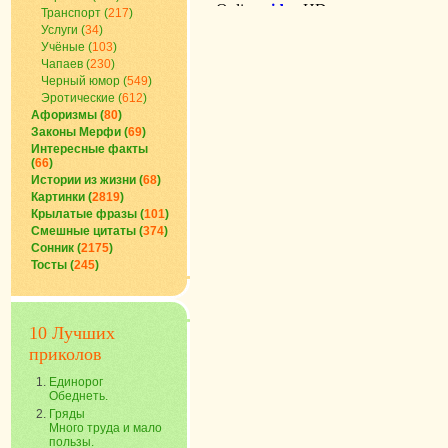
Транспорт (
217
)
Услуги (
34
)
Учёные (
103
)
Чапаев (
230
)
Черный юмор (
549
)
Эротические (
612
)
Афоризмы (
80
)
Законы Мерфи (
69
)
Интересные факты
(
66
)
Истории из жизни (
68
)
Картинки (
2819
)
Крылатые фразы (
101
)
Смешные цитаты (
374
)
Сонник (
2175
)
Тосты (
245
)
10 Лучших
приколов
Единорог
Обеднеть.
Гряды
Много труда и мало
пользы.