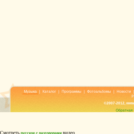
Музыка
|
Каталог
|
Программы
|
Фотоальбомы
|
Новости
р
©2007-2012, www
Обратная 
Смотреть
видео
русское с разговорами