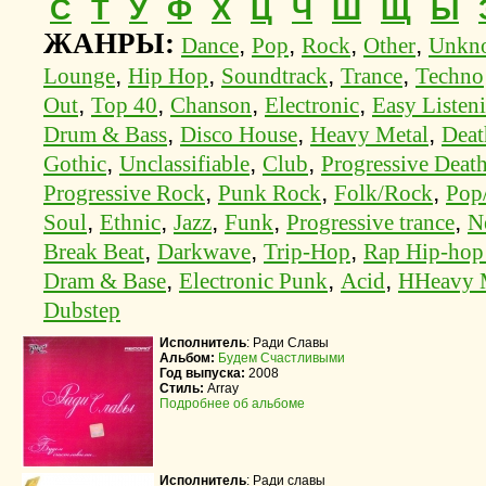
С
Т
У
Ф
Х
Ц
Ч
Ш
Щ
Ы
ЖАНРЫ:
,
,
,
,
Dance
Pop
Rock
Other
Unkn
,
,
,
,
Lounge
Hip Hop
Soundtrack
Trance
Techno
,
,
,
,
Out
Top 40
Chanson
Electronic
Easy Listen
,
,
,
Drum & Bass
Disco House
Heavy Metal
Deat
,
,
,
Gothic
Unclassifiable
Club
Progressive Deat
,
,
,
Progressive Rock
Punk Rock
Folk/Rock
Pop
,
,
,
,
,
Soul
Ethnic
Jazz
Funk
Progressive trance
N
,
,
,
Break Beat
Darkwave
Trip-Hop
Rap Hip-ho
,
,
,
Dram & Base
Electronic Punk
Acid
HHeavy 
Dubstep
Исполнитель
:
Ради Славы
Альбом:
Будем Счастливыми
Год выпуска:
2008
Стиль:
Array
Подробнее об альбоме
Исполнитель
:
Ради славы