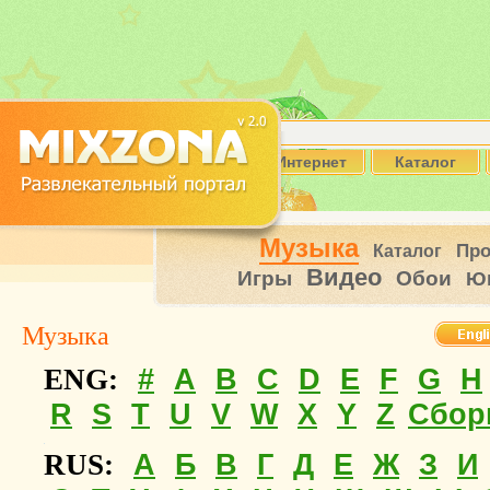
Интернет
Каталог
Музыка
Пр
Каталог
Видео
Игры
Обои
Ю
Музыка
#
A
B
C
D
E
F
G
H
ENG:
R
S
T
U
V
W
X
Y
Z
Сбор
А
Б
В
Г
Д
Е
Ж
З
И
RUS: