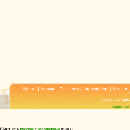
Музыка
|
Каталог
|
Программы
|
Фотоальбомы
|
Новости
р
©2007-2012, www
Обратная 
Смотреть
видео
русское с разговорами