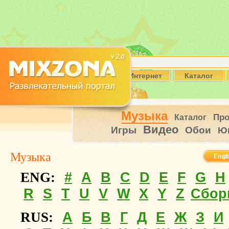
Интернет
Каталог
Музыка
Пр
Каталог
Видео
Игры
Обои
Ю
Музыка
#
A
B
C
D
E
F
G
H
ENG:
R
S
T
U
V
W
X
Y
Z
Сбор
А
Б
В
Г
Д
Е
Ж
З
И
RUS: