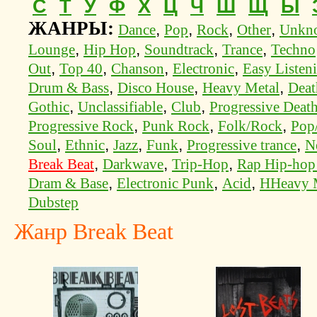
С
Т
У
Ф
Х
Ц
Ч
Ш
Щ
Ы
ЖАНРЫ:
,
,
,
,
Dance
Pop
Rock
Other
Unkn
,
,
,
,
Lounge
Hip Hop
Soundtrack
Trance
Techno
,
,
,
,
Out
Top 40
Chanson
Electronic
Easy Listen
,
,
,
Drum & Bass
Disco House
Heavy Metal
Deat
,
,
,
Gothic
Unclassifiable
Club
Progressive Deat
,
,
,
Progressive Rock
Punk Rock
Folk/Rock
Pop
,
,
,
,
,
Soul
Ethnic
Jazz
Funk
Progressive trance
N
,
,
,
Break Beat
Darkwave
Trip-Hop
Rap Hip-ho
,
,
,
Dram & Base
Electronic Punk
Acid
HHeavy 
Dubstep
Жанр Break Beat